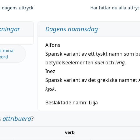
 dagens uttryck
Här hittar du alla uttry
kningar
Dagens namnsdag
Alfons
a mina
Spansk variant av ett tyskt namn som b
kord
betydelseelementen
ädel
och
ivrig
.
Inez
Spansk variant av det grekiska namnet 
kysk
.
Besläktade namn:
Lilja
s
attribuera
?
verb