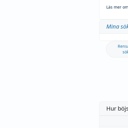
Läs mer om
Mina sö
Rens
sö
Hur böj