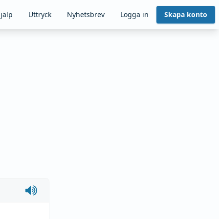
jälp
Uttryck
Nyhetsbrev
Logga in
Skapa konto