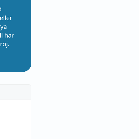
d
eller
nya
l har
röj.