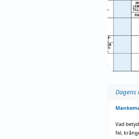
Dagens 
Mankem
Vad bety
fel
,
krång