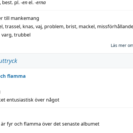
, best. pl.
-en
el.
-erna
 till
mankemang
el
,
trassel
,
knas
,
vaj
,
problem
,
brist
,
mackel
,
missförhålland
,
varg
,
trubbel
Läs mer o
uttryck
 och flamma
g
et entusiastisk över något
a är fyr och flamma över det senaste albumet