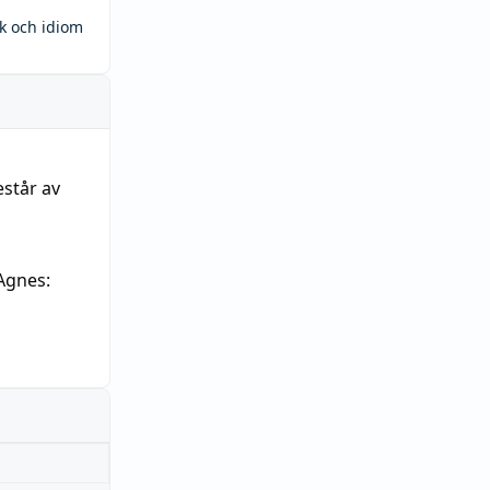
ck och idiom
estår av
Agnes: