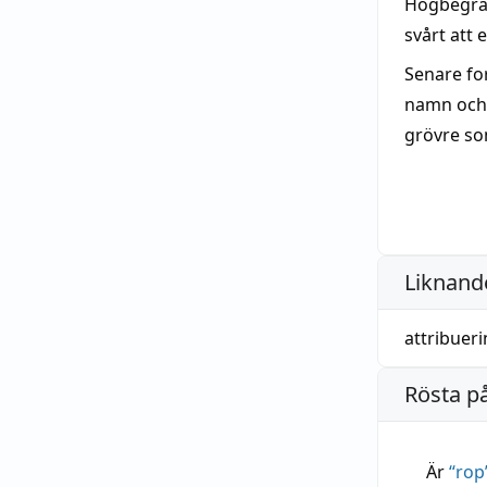
Högbegrav
svårt att 
Senare fo
namn och k
grövre so
Liknande
attribuer
Rösta p
Är
“
rop