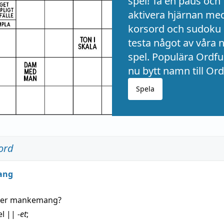
spel! Ta en paus och
aktivera hjärnan me
korsord och sudoku 
testa något av våra 
spel. Populära Ordful
nu bytt namn till Ord
Spela
ord
ang
der
mankemang
?
el
||
-et
;