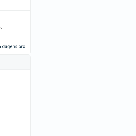
e
,
m dagens ord