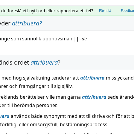
l du föreslå ett nytt ord eller rapportera ett fel?
Föreslå
Feedba
yder
attribuera
?
ange
som
sannolik
upphovsman
||
-
de
änds ordet
attribuera
?
 med hög självaktning tenderar att
attribuera
misslyckande
orer och framgångar till sig själv.
Greklands berättelser ville man gärna
attribuera
sedelärand
er till berömda personer.
uera
används både synonymt med att tillskriva och för att 
lförlitlig, eller omsorgsfull, bestämningsprocess.