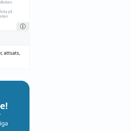
rdboken.
licka på
edan.
r
,
attsats
,
e!
r
iga