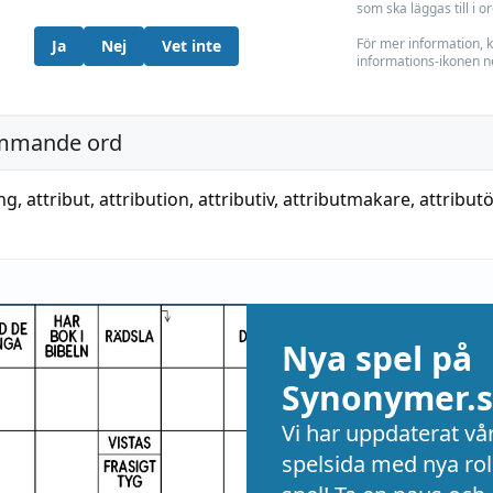
som ska läggas till i o
För mer information, k
Ja
Nej
Vet inte
informations-ikonen n
mmande ord
ing
,
attribut
,
attribution
,
attributiv
,
attributmakare
,
attributö
Nya spel på
Synonymer.s
Vi har uppdaterat vå
spelsida med nya rol