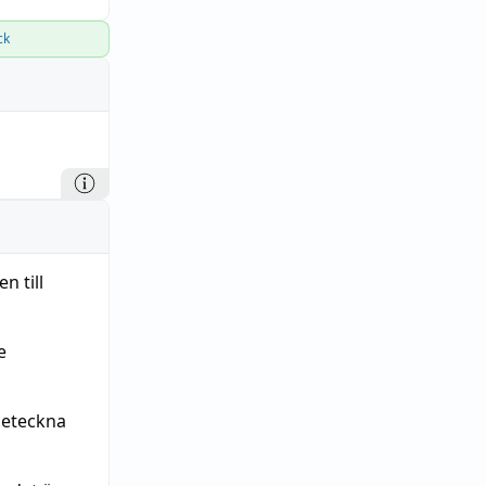
ck
n till
e
beteckna