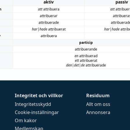
aktiv
passiv
m
att
attribuera
att
attribuer
attribuerar
attribuera
attribuerade
attribuerad
har|hade
attribuerat
har|hade
attrib
v
attribuera
particip
attribuerande
en
attribuerad
ett
attribuerat
den|det|de
attribuerade
Integritet och villkor
Residuum
Integritetsskydd
Allt om oss
Cookie-inställningar
Annonsera
Om kakor
Medlemskap