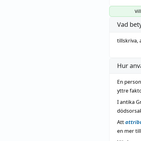
Vil
Vad bet
tillskriva
,
Hur anv
En person
yttre fakt
I antika 
dödsorsak
Att
attrib
en mer til