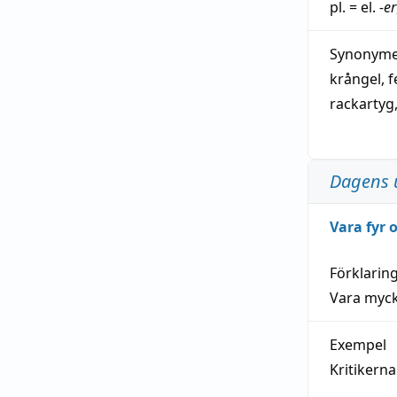
pl. = el.
-er
Synonymer
krångel
,
f
rackartyg
Dagens 
Vara fyr
Förklarin
Vara myck
Exempel
Kritikern