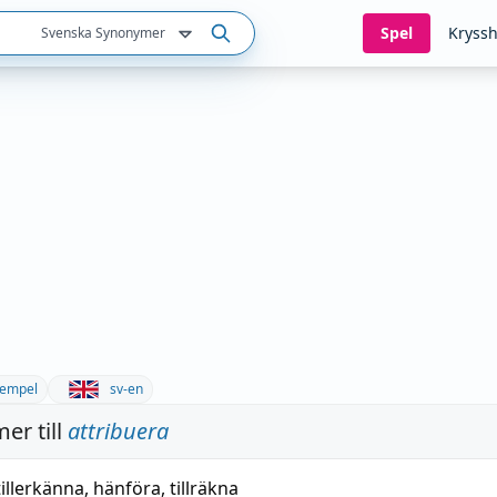
Spel
Kryssh
Svenska Synonymer
empel
sv-en
er till
attribuera
tillerkänna
,
hänföra
,
tillräkna