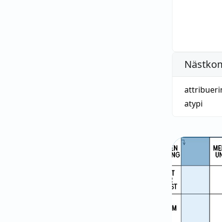
Nästko
attribuer
atypi