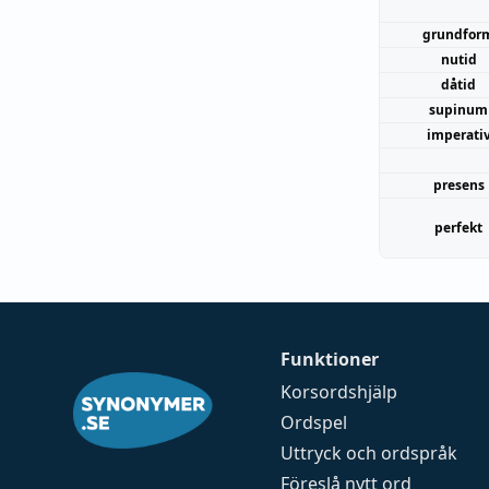
grundfor
nutid
dåtid
supinum
imperati
presens
perfekt
Funktioner
Korsordshjälp
Ordspel
Uttryck och ordspråk
Föreslå nytt ord