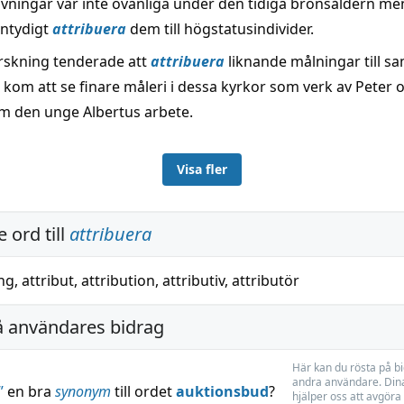
ningar var inte ovanliga under den tidiga bronsåldern men
entydigt
attribuera
dem till högstatusindivider.
rskning tenderade att
attribuera
liknande målningar till 
om att se finare måleri i dessa kyrkor som verk av Peter o
m den unge Albertus arbete.
Visa fler
 ord till
attribuera
ing
,
attribut
,
attribution
,
attributiv
,
attributör
å användares bidrag
Här kan du rösta på b
andra användare. Dina
”
en bra
synonym
till ordet
auktionsbud
?
hjälper oss att avgöra 