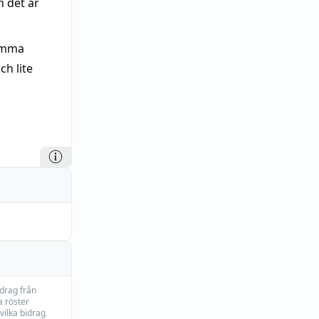
 det är
samma
ch lite
idrag från
 röster
vilka bidrag