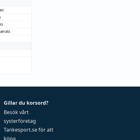
as
s
es
uerats
Gillar du korsord?
Besök vårt
systerföretag
Tankesport.se
för att
köpa