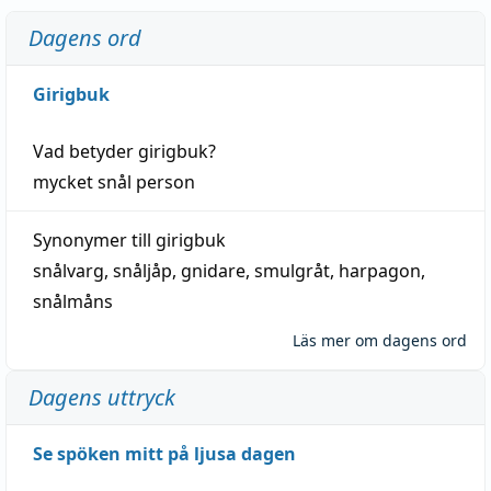
Dagens ord
Girigbuk
Vad betyder
girigbuk
?
mycket
snål
person
Synonymer till
girigbuk
snålvarg
,
snåljåp
,
gnidare
,
smulgråt
,
harpagon
,
snålmåns
Läs mer om dagens ord
Dagens uttryck
Se spöken mitt på ljusa dagen