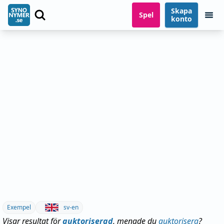
Skapa
Spel
konto
Exempel
sv-en
Visar resultat för
auktoriserad
, menade du
auktorisera
?