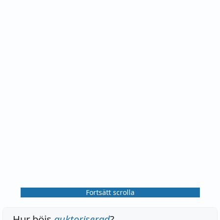
Fortsätt scrolla
Hur böjs
auktoriserad
?