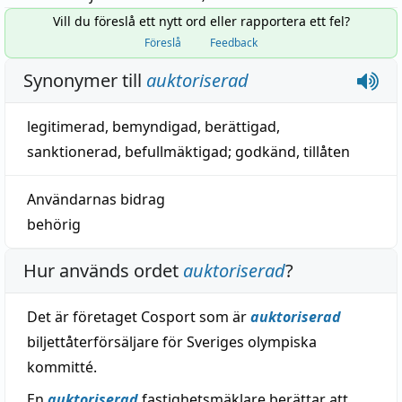
Vill du föreslå ett nytt ord eller rapportera ett fel?
Föreslå
Feedback
Synonymer till
auktoriserad
legitimerad
,
bemyndigad
,
berättigad
,
sanktionerad,
befullmäktigad
;
godkänd
,
tillåten
Användarnas bidrag
behörig
Hur används ordet
auktoriserad
?
Det är företaget Cosport som är
auktoriserad
biljettåterförsäljare för Sveriges olympiska
kommitté.
En
auktoriserad
fastighetsmäklare berättar att