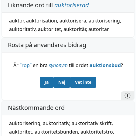
Liknande ord till
auktoriserad
auktor
,
auktorisation
,
auktorisera
,
auktorisering
,
auktoritativ
,
auktoritet
,
auktoritär
,
autoritär
Rösta på användares bidrag
Är
“
rop
”
en bra
synonym
till ordet
auktionsbud
?
Ja
Nej
Vet inte
Nästkommande ord
auktorisering
,
auktoritativ
,
auktoritativ skrift
,
auktoritet
,
auktoritetsbunden
,
auktoritetstro
,