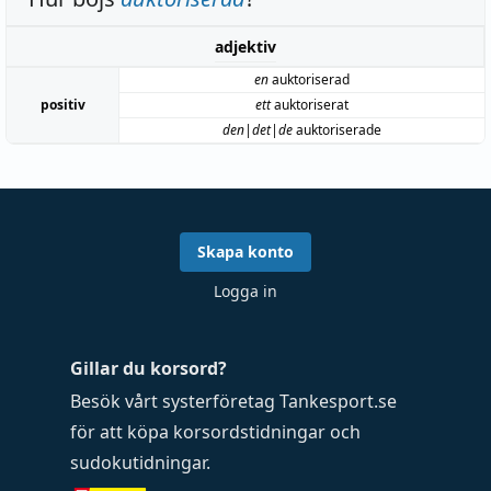
adjektiv
en
auktoriserad
positiv
ett
auktoriserat
den|det|de
auktoriserade
Skapa konto
Logga in
Gillar du korsord?
Besök vårt systerföretag
Tankesport.se
för att köpa
korsordstidningar
och
sudokutidningar
.