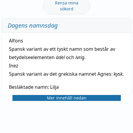
Rensa mina
sökord
Dagens namnsdag
Alfons
Spansk variant av ett tyskt namn som består av
betydelseelementen
ädel
och
ivrig
.
Inez
Spansk variant av det grekiska namnet Agnes:
kysk
.
Besläktade namn:
Lilja
Mer innehåll nedan