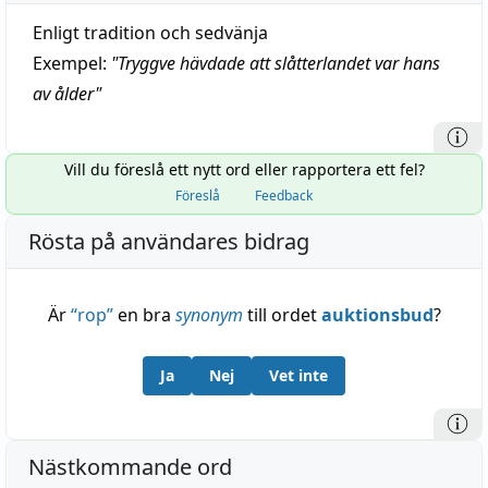
Enligt tradition och sedvänja
Exempel:
"
Tryggve hävdade att slåtterlandet var hans
av ålder
"
Vill du föreslå ett nytt ord eller rapportera ett fel?
Föreslå
Feedback
Rösta på användares bidrag
Är
“
rop
”
en bra
synonym
till ordet
auktionsbud
?
Ja
Nej
Vet inte
Nästkommande ord