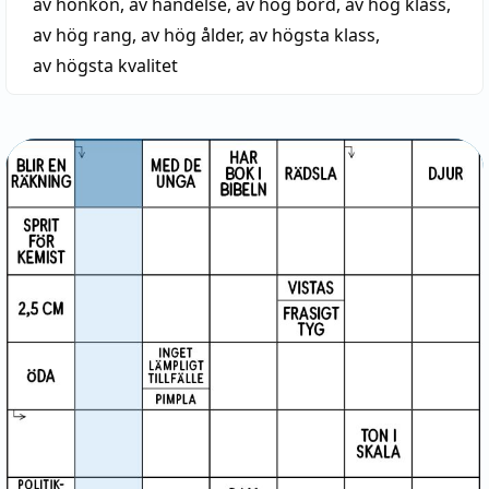
av honkön
,
av händelse
,
av hög börd
,
av hög klass
,
av hög rang
,
av hög ålder
,
av högsta klass
,
av högsta kvalitet