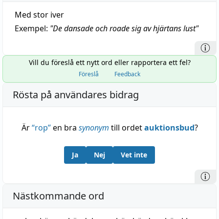
Med stor iver
Exempel:
"
De dansade och roade sig av hjärtans lust
"
Vill du föreslå ett nytt ord eller rapportera ett fel?
Föreslå
Feedback
Rösta på användares bidrag
Är
“
rop
”
en bra
synonym
till ordet
auktionsbud
?
Ja
Nej
Vet inte
Nästkommande ord