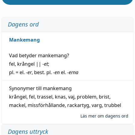
Dagens ord
Mankemang
Vad betyder
mankemang
?
fel
,
krångel
||
-et
;
pl. = el.
-er
, best. pl.
-en
el.
-erna
Synonymer till
mankemang
krångel
,
fel
,
trassel
,
knas
,
vaj
,
problem
,
brist
,
mackel
,
missförhållande
,
rackartyg
,
varg
,
trubbel
Läs mer om dagens ord
Dagens uttryck