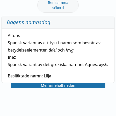
Rensa mina
sökord
Dagens namnsdag
Alfons
Spansk variant av ett tyskt namn som består av
betydelseelementen
ädel
och
ivrig
.
Inez
Spansk variant av det grekiska namnet Agnes:
kysk
.
Besläktade namn:
Lilja
Mer innehåll nedan