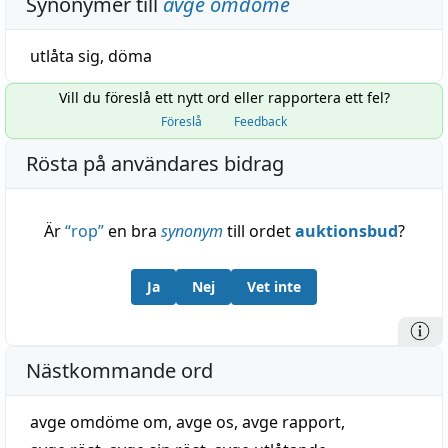
Synonymer till
avge omdöme
utlåta sig
,
döma
Vill du föreslå ett nytt ord eller rapportera ett fel?
Föreslå
Feedback
Rösta på användares bidrag
Är
“
rop
”
en bra
synonym
till ordet
auktionsbud
?
Ja
Nej
Vet inte
Nästkommande ord
avge omdöme om
,
avge os
,
avge rapport
,