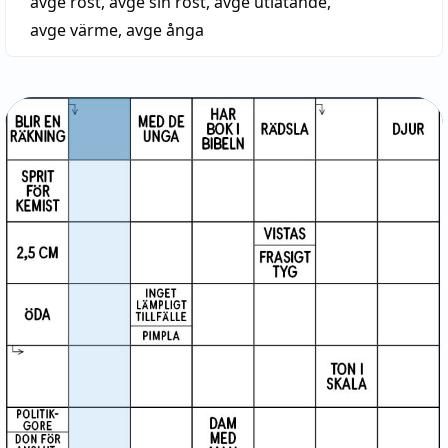
avge röst
,
avge sin röst
,
avge utlåtande
,
avge värme
,
avge ånga