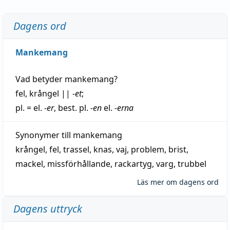
Dagens ord
Mankemang
Vad betyder
mankemang
?
fel
,
krångel
||
-et
;
pl. = el.
-er
, best. pl.
-en
el.
-erna
Synonymer till
mankemang
krångel
,
fel
,
trassel
,
knas
,
vaj
,
problem
,
brist
,
mackel
,
missförhållande
,
rackartyg
,
varg
,
trubbel
Läs mer om dagens ord
Dagens uttryck