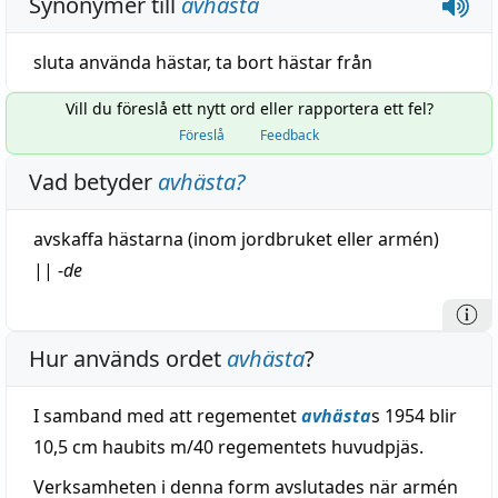
Synonymer till
avhästa
sluta använda hästar
,
ta bort hästar från
Vill du föreslå ett nytt ord eller rapportera ett fel?
Föreslå
Feedback
Vad betyder
avhästa
?
avskaffa
hästarna (inom jordbruket eller armén)
||
-
de
Hur används ordet
avhästa
?
I samband med att regementet
avhästa
s 1954 blir
10,5 cm haubits m/40 regementets huvudpjäs.
Verksamheten i denna form avslutades när armén