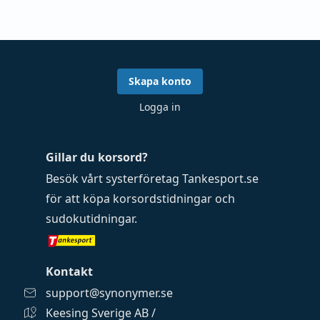
Skapa konto
Logga in
Gillar du korsord?
Besök vårt systerföretag
Tankesport.se
för att köpa
korsordstidningar
och
sudokutidningar
.
Kontakt
support@synonymer.se
Keesing Sverige AB /