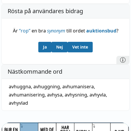
Rösta på användares bidrag
Är
“
rop
”
en bra
synonym
till ordet
auktionsbud
?
Ja
Nej
Vet inte
Nästkommande ord
avhuggna
,
avhuggning
,
avhumanisera
,
avhumanisering
,
avhysa
,
avhysning
,
avhyvla
,
avhyvlad