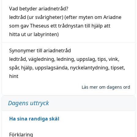
Vad betyder
ariadnetråd
?
ledtråd
(ur svårigheter) (efter myten om Ariadne
som gav Theseus ett trådnystan till
hjälp
att
hitta
ut ur labyrinten)
Synonymer till
ariadnetråd
ledtråd
,
vägledning
,
ledning
,
uppslag
,
tips
,
vink
,
spår
,
hjälp
,
uppslagsända
, nyckelantydning,
tipset
,
hint
Läs mer om dagens ord
Dagens uttryck
Ha sina randiga skäl
Förklaring