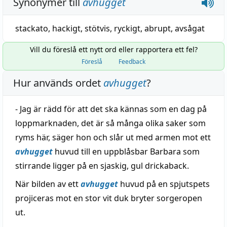
Synonymer till
avhugget
stackato
,
hackigt
,
stötvis
,
ryckigt
,
abrupt
, avsågat
Vill du föreslå ett nytt ord eller rapportera ett fel?
Föreslå
Feedback
Hur används ordet
avhugget
?
- Jag är rädd för att det ska kännas som en dag på
loppmarknaden, det är så många olika saker som
ryms här, säger hon och slår ut med armen mot ett
avhugget
huvud till en uppblåsbar Barbara som
stirrande ligger på en sjaskig, gul drickaback.
När bilden av ett
avhugget
huvud på en spjutspets
projiceras mot en stor vit duk bryter sorgeropen
ut.