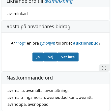
Liknande ord till
avsminkning
avsminkad
Rösta på användares bidrag
Är
“
rop
”
en bra
synonym
till ordet
auktionsbud
?
Ja
Nej
Vet inte
Nästkommande ord
avsmälla
,
avsmälta
,
avsmältning
,
avsmältningsmorän
,
avsneddad kant
,
avsnitt
,
avsnoppa
,
avsnoppad