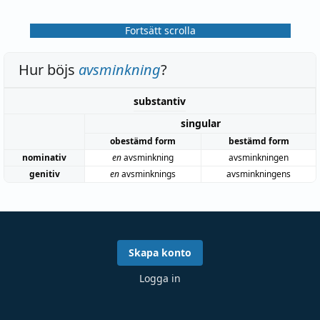
Fortsätt scrolla
Hur böjs
avsminkning
?
substantiv
singular
obestämd form
bestämd form
nominativ
en
avsminkning
avsminkningen
genitiv
en
avsminknings
avsminkningens
Skapa konto
Logga in