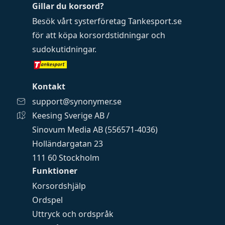
Gillar du korsord?
Besök vårt systerföretag
Tankesport.se
för att köpa
korsordstidningar
och
sudokutidningar
.
Kontakt
support@synonymer.se
Keesing Sverige AB /
Sinovum Media AB (556571-4036)
Holländargatan 23
111 60 Stockholm
Funktioner
Korsordshjälp
Ordspel
Uttryck och ordspråk