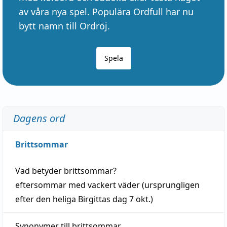
av våra nya spel. Populära Ordfull har nu
bytt namn till Ordröj.
Spela
Dagens ord
Brittsommar
Vad betyder
brittsommar
?
eftersommar
med
vackert
väder
(
ursprungligen
efter den heliga Birgittas
dag
7 okt.)
Synonymer till
brittsommar