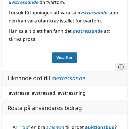
avstressande
än tvärtom.
Försök få löpningen att vara så
avstressande
som
den kan vara utan krav istället för tvärtom.
Han sa alltid att han fann det
avstressande
att
skriva prosa.
Visa fler
Liknande ord till
avstressande
avstressa
,
avstressad
,
avstressning
Rösta på användares bidrag
Är
“
rop
”
en bra
synonym
till ordet
auktionsbud
?