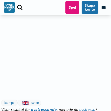
Skapa
Spel
konto
Exempel
sv-en
Visar resultat för
avstressande
, menade du
avstressa
?