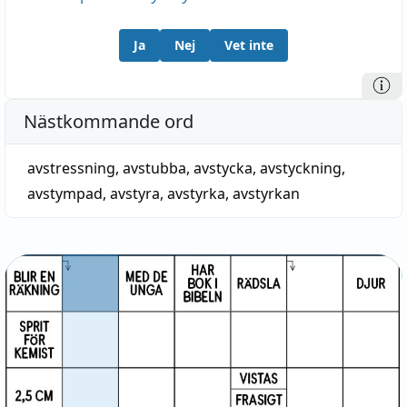
Ja
Nej
Vet inte
Nästkommande ord
avstressning
,
avstubba
,
avstycka
,
avstyckning
,
avstympad
,
avstyra
,
avstyrka
,
avstyrkan