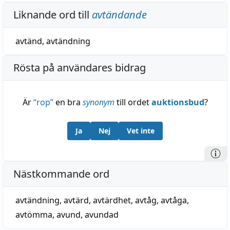
Liknande ord till
avtändande
avtänd
,
avtändning
Rösta på användares bidrag
Är
“
rop
”
en bra
synonym
till ordet
auktionsbud
?
Ja
Nej
Vet inte
Nästkommande ord
avtändning
,
avtärd
,
avtärdhet
,
avtåg
,
avtåga
,
avtömma
,
avund
,
avundad