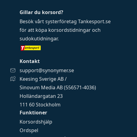
Gillar du korsord?
Besök vårt systerföretag
Tankesport.se
för att köpa
korsordstidningar
och
sudokutidningar
.
Kontakt
support@synonymer.se
Keesing Sverige AB /
Sinovum Media AB (556571-4036)
Holländargatan 23
111 60 Stockholm
Funktioner
Korsordshjälp
Ordspel