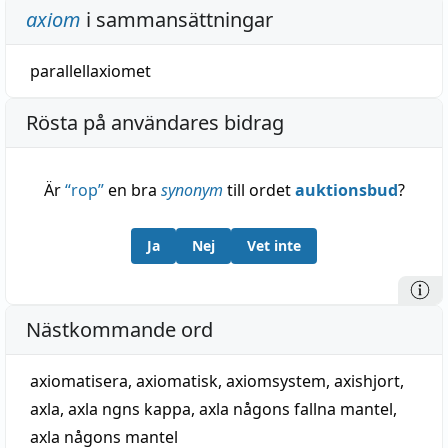
axiom
i sammansättningar
parallellaxiomet
Rösta på användares bidrag
Är
“
rop
”
en bra
synonym
till ordet
auktionsbud
?
Ja
Nej
Vet inte
Nästkommande ord
axiomatisera
,
axiomatisk
,
axiomsystem
,
axishjort
,
axla
,
axla ngns kappa
,
axla någons fallna mantel
,
axla någons mantel