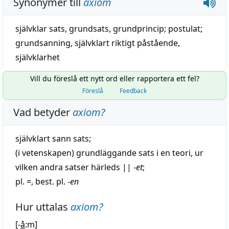
Synonymer till
axiom
självklar sats
,
grundsats
,
grundprincip
;
postulat
;
grundsanning
,
självklart riktigt påstående
,
självklarhet
Vill du föreslå ett nytt ord eller rapportera ett fel?
Föreslå
Feedback
Vad betyder
axiom
?
självklart
sann
sats
;
(i vetenskapen)
grundläggande
sats
i en
teori
, ur
vilken andra satser härleds
||
-
et
;
pl. =, best. pl. -
en
Hur uttalas
axiom
?
[-
å
:m]