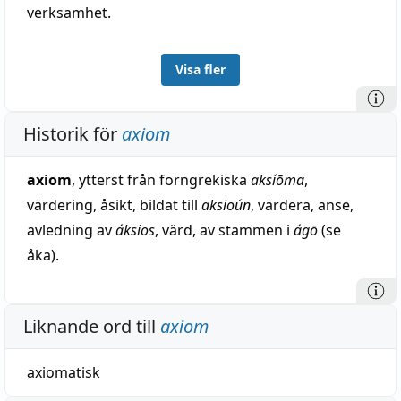
verksamhet.
Visa fler
Historik för
axiom
axiom
, ytterst från forngrekiska
aksíōma
,
värdering, åsikt, bildat till
aksioún
, värdera, anse,
avledning av
áksios
, värd, av stammen i
ágō
(se
åka).
Liknande ord till
axiom
axiomatisk