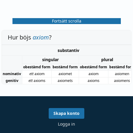
Fortsätt scrolla
Hur böjs
axiom
?
substantiv
singular
plural
obestämd form
bestämd form
obestämd form
bestämd for
nominativ
ett
axiom
axiomet
axiom
axiomen
genitiv
ett
axioms
axiomets
axioms
axiomens
Skapa konto
Logga in