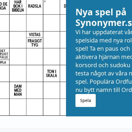
Nya spel på
Synonymer.s
Vi har uppdaterat vå
spelsida med nya rol
spel! Ta en paus och
aktivera hjärnan me
korsord och sudoku 
testa något av våra 
spel. Populära Ordful
nu bytt namn till Ord
Spela