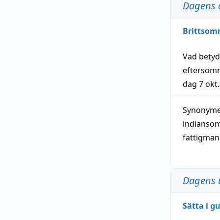
Dagens 
Brittsom
Vad bety
eftersom
dag
7 okt.
Synonymer
indianso
fattigma
Dagens 
Sätta i g