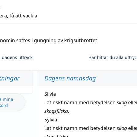
g
era; få att vackla
nomin sattes i gungning av krigsutbrottet
 dagens uttryck
Här hittar du alla uttry
kningar
Dagens namnsdag
Silvia
a mina
Latinskt namn med betydelsen
skog
elle
kord
skogsflicka
.
Sylvia
Latinskt namn med betydelsen
skog
elle
skogsflicka
.