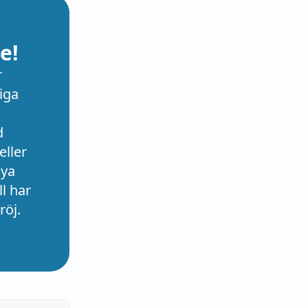
e!
r
iga
d
eller
nya
l har
röj.