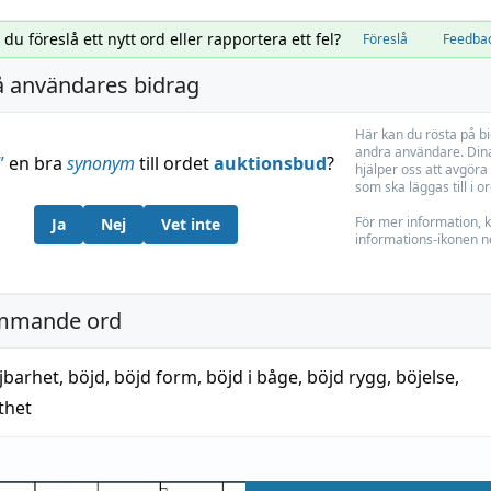
l du föreslå ett nytt ord eller rapportera ett fel?
Föreslå
Feedba
å användares bidrag
Här kan du rösta på b
andra användare. Dina
”
en bra
synonym
till ordet
auktionsbud
?
hjälper oss att avgöra 
som ska läggas till i o
För mer information, k
Ja
Nej
Vet inte
informations-ikonen n
mmande ord
jbarhet
,
böjd
,
böjd form
,
böjd i båge
,
böjd rygg
,
böjelse
,
thet