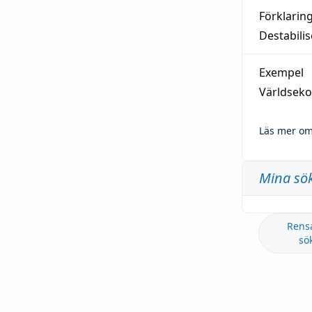
Förklarin
Destabilis
Exempel
Världseko
Läs mer om
Mina sö
Rens
sö