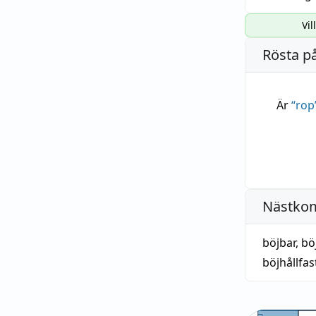
Vil
Rösta p
Är
“
rop
Nästko
böjbar
,
bö
böjhållfas