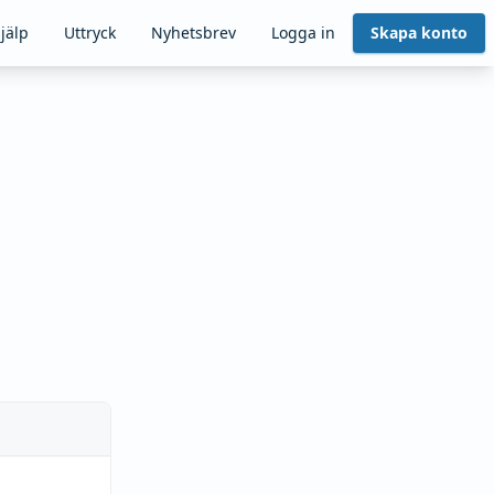
jälp
Uttryck
Nyhetsbrev
Logga in
Skapa konto