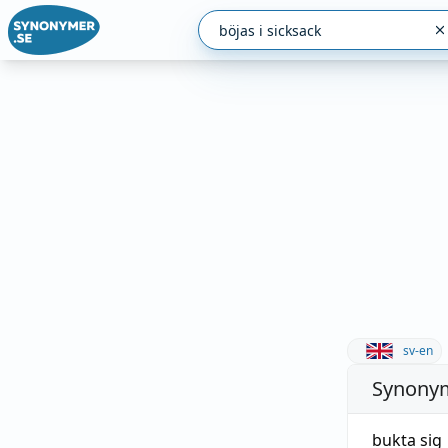
sv-en
Synonym
bukta sig