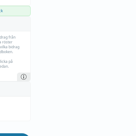
ck
idrag från
 röster
vilka bidrag
rdboken.
licka på
edan.