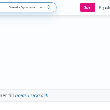
Spel
Kryssh
Svenska Synonymer
er till
böjas i sicksack