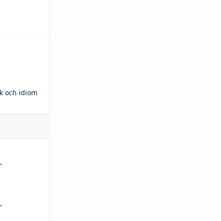
ck och idiom
r
r