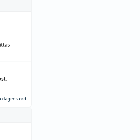
ittas
öst
,
m dagens ord