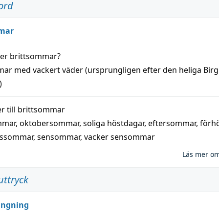
ord
mar
der
brittsommar
?
mar
med
vackert
väder
(
ursprungligen
efter den heliga Birg
)
 till
brittsommar
mmar
,
oktobersommar
,
soliga höstdagar
,
eftersommar
,
förh
nssommar
,
sensommar
,
vacker sensommar
Läs mer o
uttryck
ungning