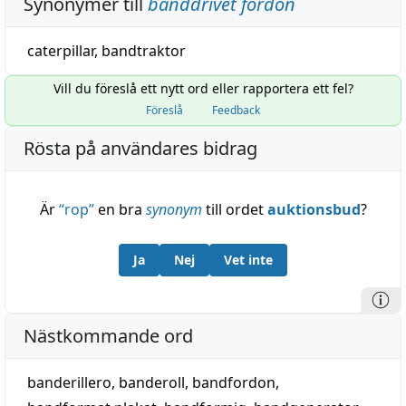
Synonymer till
banddrivet fordon
caterpillar
,
bandtraktor
Vill du föreslå ett nytt ord eller rapportera ett fel?
Föreslå
Feedback
Rösta på användares bidrag
Är
“
rop
”
en bra
synonym
till ordet
auktionsbud
?
Ja
Nej
Vet inte
Nästkommande ord
banderillero
,
banderoll
,
bandfordon
,