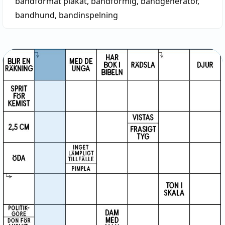
bandformat plakat
,
bandformig
,
bandgenerator
,
bandhund
,
bandinspelning