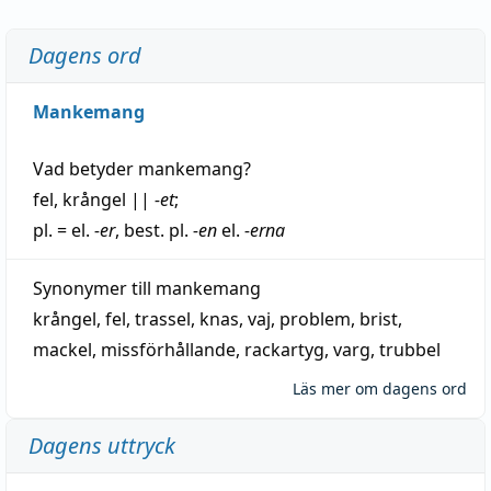
Dagens ord
Mankemang
Vad betyder
mankemang
?
fel
,
krångel
||
-et
;
pl. = el.
-er
, best. pl.
-en
el.
-erna
Synonymer till
mankemang
krångel
,
fel
,
trassel
,
knas
,
vaj
,
problem
,
brist
,
mackel
,
missförhållande
,
rackartyg
,
varg
,
trubbel
Läs mer om dagens ord
Dagens uttryck