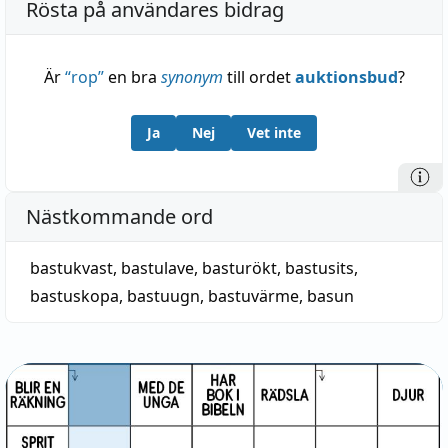
Rösta på användares bidrag
Är
“
rop
”
en bra
synonym
till ordet
auktionsbud
?
Ja
Nej
Vet inte
Nästkommande ord
bastukvast
,
bastulave
,
basturökt
,
bastusits
,
bastuskopa
,
bastuugn
,
bastuvärme
,
basun