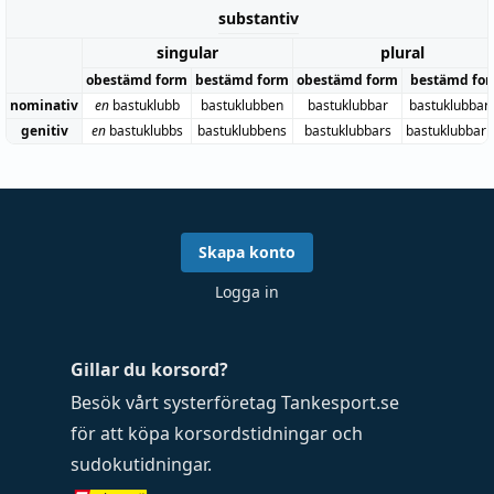
substantiv
singular
plural
obestämd form
bestämd form
obestämd form
bestämd fo
nominativ
en
bastuklubb
bastuklubben
bastuklubbar
bastuklubbar
genitiv
en
bastuklubbs
bastuklubbens
bastuklubbars
bastuklubbar
Skapa konto
Logga in
Gillar du korsord?
Besök vårt systerföretag
Tankesport.se
för att köpa
korsordstidningar
och
sudokutidningar
.