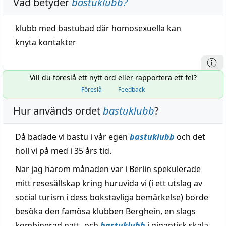
Vad betyder
bastuklubb
?
klubb
med bastubad där homosexuella kan
knyta
kontakter
Vill du föreslå ett nytt ord eller rapportera ett fel?
Föreslå
Feedback
Hur används ordet
bastuklubb
?
Då badade vi bastu i vår egen
bastuklubb
och det
höll vi på med i 35 års tid.
När jag härom månaden var i Berlin spekulerade
mitt resesällskap kring huruvida vi (i ett utslag av
social turism i dess bokstavliga bemärkelse) borde
besöka den famösa klubben Berghein, en slags
kombinerad natt- och
bastuklubb
i gigantisk skala