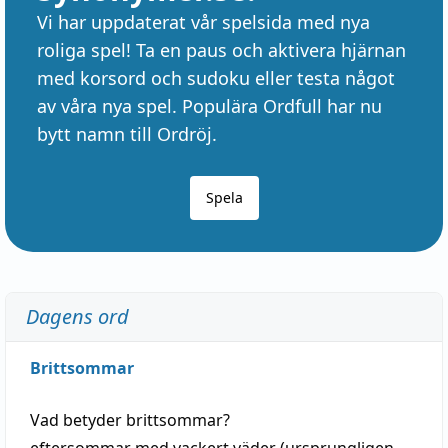
Vi har uppdaterat vår spelsida med nya
roliga spel! Ta en paus och aktivera hjärnan
med korsord och sudoku eller testa något
av våra nya spel. Populära Ordfull har nu
bytt namn till Ordröj.
Spela
Dagens ord
Brittsommar
Vad betyder
brittsommar
?
eftersommar
med
vackert
väder
(
ursprungligen