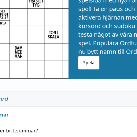
spelsida med nya rol
spel! Ta en paus och
aktivera hjärnan me
korsord och sudoku 
testa något av våra 
spel. Populära Ordful
nu bytt namn till Ord
Spela
ord
mar
der
brittsommar
?