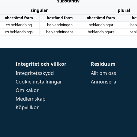
substantiv
singular
plural
obestämd form
bestämd form
obestämd form
be
en
beblandning
beblandningen
beblandningar
beb
en
beblandnings
beblandningens
beblandningars
beb
Integritet och villkor
Residuum
Integritetsskydd
Allt om oss
Cookie-inställningar
Annonsera
Om kakor
Medlemskap
Köpvillkor