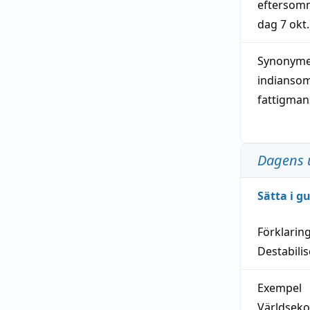
eftersom
dag
7 okt.
Synonymer
indianso
fattigma
Dagens 
Sätta i g
Förklarin
Destabilis
Exempel
Världseko