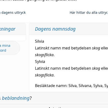
 dagens uttryck
Här hittar du alla uttry
kningar
Dagens namnsdag
Silvia
a mina
Latinskt namn med betydelsen
skog
elle
kord
skogsflicka
.
Sylvia
Latinskt namn med betydelsen
skog
elle
skogsflicka
.
Besläktade namn:
Silva, Silvana, Sylva, Sy
s
beblandning
?