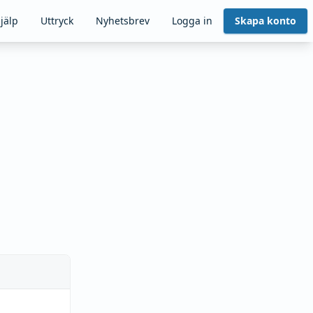
jälp
Uttryck
Nyhetsbrev
Logga in
Skapa konto