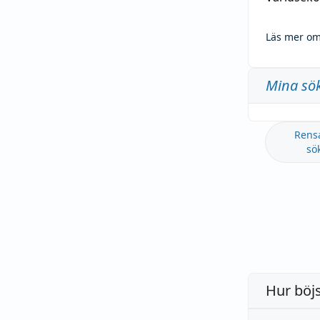
Läs mer om
Mina sö
Rens
sö
Hur böj