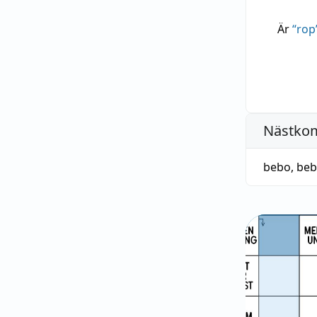
Är
“
rop
Nästko
bebo
,
be