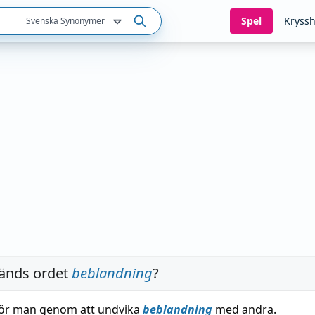
Spel
Kryssh
Svenska Synonymer
änds ordet
beblandning
?
gör man genom att undvika
beblandning
med andra.