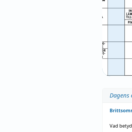
Dagens 
Brittsom
Vad bety