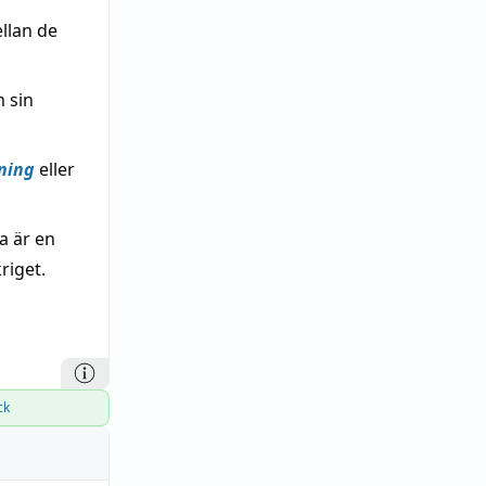
llan de
m sin
ning
eller
a är en
riget.
ck