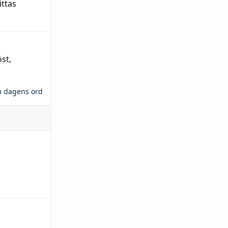
ittas
öst
,
m dagens ord