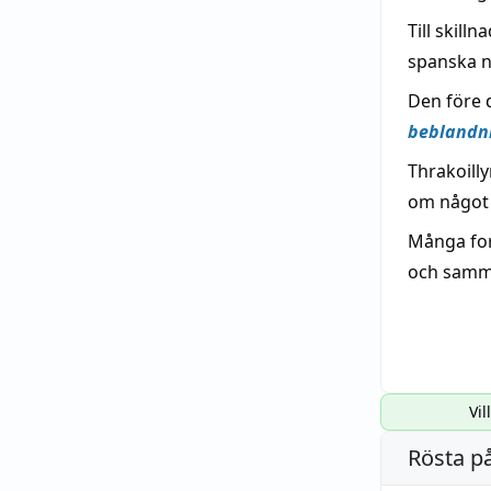
Till skil
spanska 
Den före 
beblandn
Thrakoilly
om något 
Många for
och samma
Vil
Rösta p