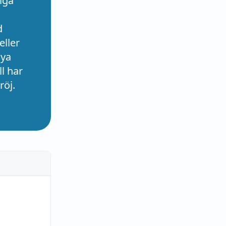
iga
d
eller
nya
l har
röj.