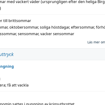
mar
med
vackert
väder
(
ursprungligen
efter den heliga Birg
)
 till
brittsommar
mmar
,
oktobersommar
,
soliga höstdagar
,
eftersommar
,
förh
nssommar
,
sensommar
,
vacker sensommar
Läs mer o
uttryck
ungning
g
era; få att vackla
nomin sattes i gungning av krigsutbrottet