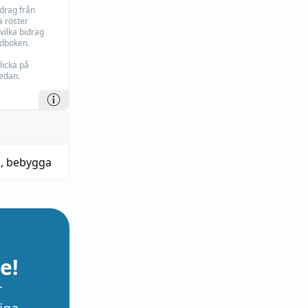
idrag från
 röster
vilka bidrag
rdboken.
licka på
edan.
k
,
bebygga
e!
r