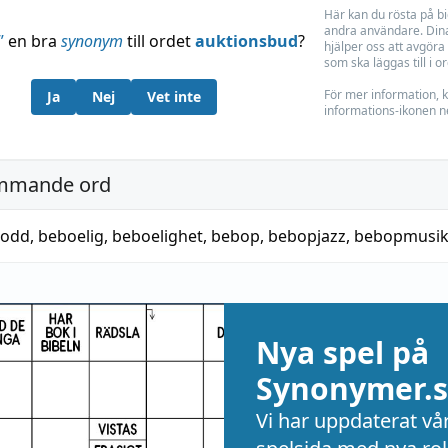
Här kan du rösta på b
andra användare. Dina
”
en bra
synonym
till ordet
auktionsbud
?
hjälper oss att avgöra 
som ska läggas till i o
För mer information, k
Ja
Nej
Vet inte
informations-ikonen n
mmande ord
bodd
,
beboelig
,
beboelighet
,
bebop
,
bebopjazz
,
bebopmusi
Nya spel på
Synonymer.s
Vi har uppdaterat vå