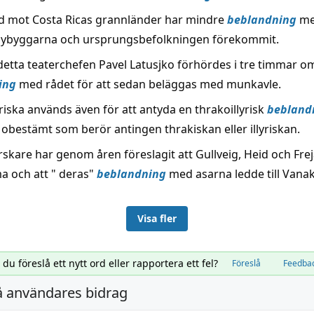
lnad mot Costa Ricas grannländer har mindre
beblandning
me
nybyggarna och ursprungsbefolkningen förekommit.
detta teaterchefen Pavel Latusjko förhördes i tre timmar o
ing
med rådet för att sedan beläggas med munkavle.
riska används även för att antyda en thrakoillyrisk
bebland
obestämt som berör antingen thrakiskan eller illyriskan.
skare har genom åren föreslagit att Gullveig, Heid och Frej
 och att " deras"
beblandning
med asarna ledde till Vanak
Visa fler
l du föreslå ett nytt ord eller rapportera ett fel?
Föreslå
Feedba
å användares bidrag