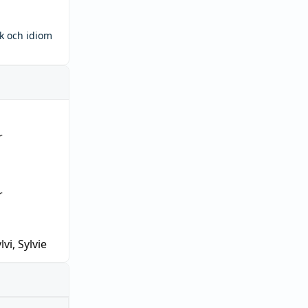
ck och idiom
r
r
lvi, Sylvie