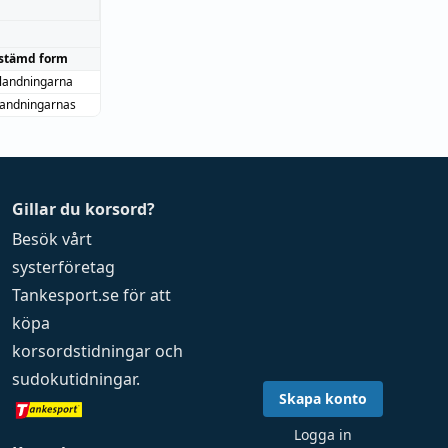
stämd form
landningarna
landningarnas
Gillar du korsord?
Besök vårt
systerföretag
Tankesport.se
för att
köpa
korsordstidningar
och
sudokutidningar
.
Skapa konto
Logga in