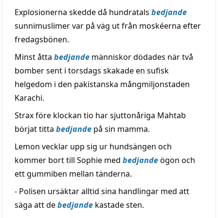
Explosionerna skedde då hundratals
bedjande
sunnimuslimer var på väg ut från moskéerna efter
fredagsbönen.
Minst åtta
bedjande
människor dödades när två
bomber sent i torsdags skakade en sufisk
helgedom i den pakistanska mångmiljonstaden
Karachi.
Strax före klockan tio har sjuttonåriga Mahtab
börjat titta
bedjande
på sin mamma.
Lemon vecklar upp sig ur hundsängen och
kommer bort till Sophie med
bedjande
ögon och
ett gummiben mellan tänderna.
- Polisen ursäktar alltid sina handlingar med att
säga att de
bedjande
kastade sten.