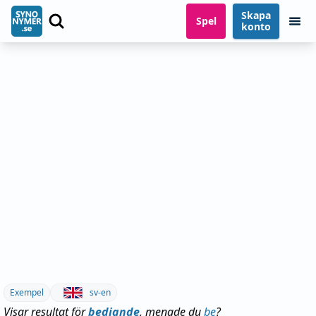
Skapa
Spel
konto
Exempel
sv-en
Visar resultat för
bedjande
, menade du
be
?