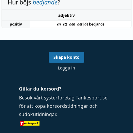
Hur böjs
bedjande
?
adjektiv
positiv
en|ett|den|det|de
bedjande
Skapa konto
Logga in
Gillar du korsord?
Besök vårt systerföretag
Tankesport.se
för att köpa
korsordstidningar
och
sudokutidningar
.