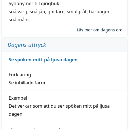
Synonymer till
girigbuk
snålvarg
,
snåljåp
,
gnidare
,
smulgråt
,
harpagon
,
snålmåns
Läs mer om dagens ord
Dagens uttryck
Se spöken mitt på ljusa dagen
Förklaring
Se inbillade faror
Exempel
Det verkar som att du ser spöken mitt på ljusa
dagen