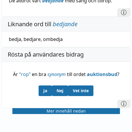
De avbröt vårt
bedjande
med sång och tillrop.
Liknande ord till
bedjande
bedja
,
bedjare
,
ombedja
Rösta på användares bidrag
Är
“
rop
”
en bra
synonym
till ordet
auktionsbud
?
Ja
Nej
Vet inte
Mer innehåll nedan