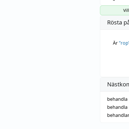
Vil
Rösta p
Är
“
rop
Nästko
behandla 
behandla 
behandla