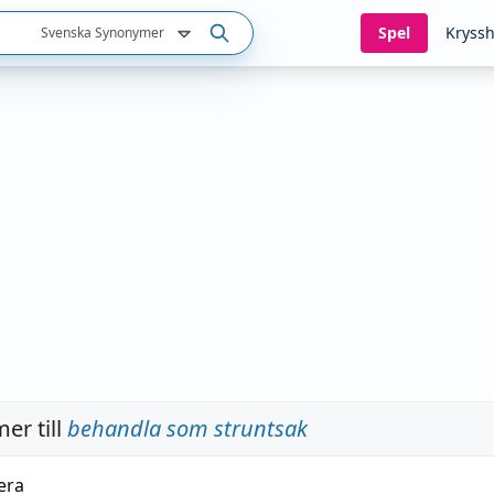
Spel
Kryssh
Svenska Synonymer
er till
behandla som struntsak
era