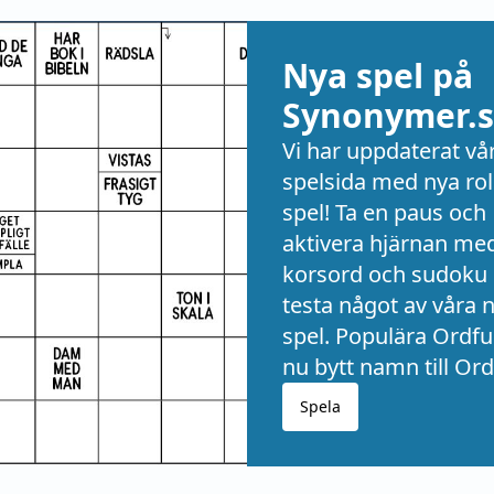
Nya spel på
Synonymer.s
Vi har uppdaterat vå
spelsida med nya rol
spel! Ta en paus och
aktivera hjärnan me
korsord och sudoku 
testa något av våra 
spel. Populära Ordful
nu bytt namn till Ord
Spela