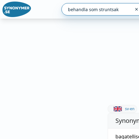
sv-en
Synonym
bagatellis