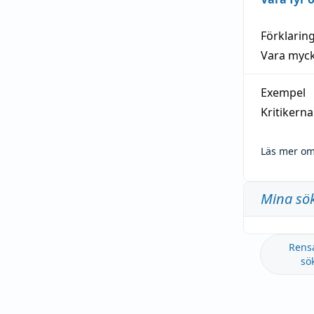
Förklarin
Vara myck
Exempel
Kritikern
Läs mer om
Mina sö
Rens
sö