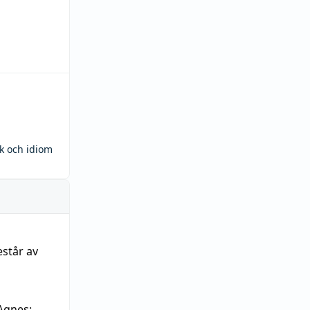
ck och idiom
estår av
Agnes: