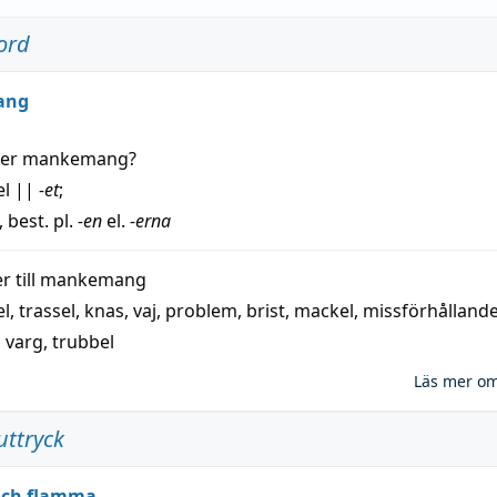
ord
ang
der
mankemang
?
el
||
-et
;
, best. pl.
-en
el.
-erna
 till
mankemang
el
,
trassel
,
knas
,
vaj
,
problem
,
brist
,
mackel
,
missförhålland
,
varg
,
trubbel
Läs mer o
uttryck
 och flamma