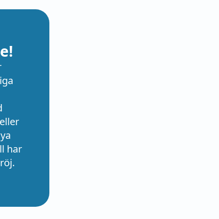
e!
r
iga
d
eller
nya
l har
röj.