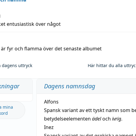
g
et entusiastisk över något
a är fyr och flamma över det senaste albumet
 dagens uttryck
Här hittar du alla uttry
kningar
Dagens namnsdag
Alfons
a mina
Spansk variant av ett tyskt namn som b
kord
betydelseelementen
ädel
och
ivrig
.
Inez
Spansk variant av det grekiska namnet 