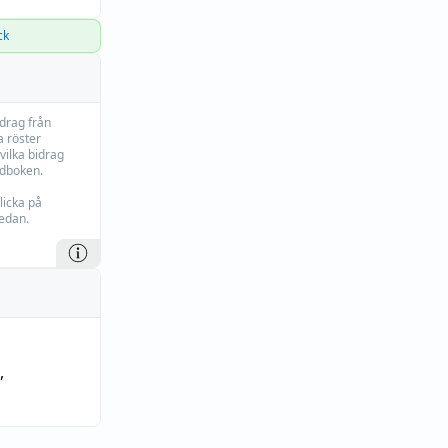
ck
idrag från
 röster
vilka bidrag
rdboken.
licka på
edan.
,