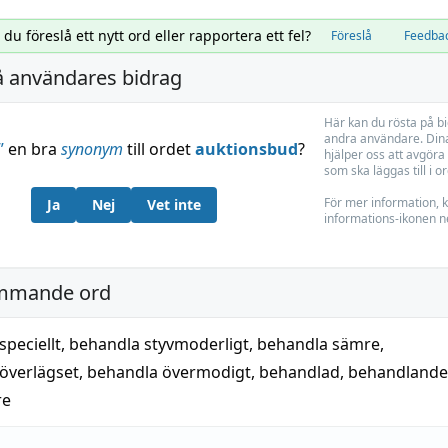
l du föreslå ett nytt ord eller rapportera ett fel?
Föreslå
Feedba
å användares bidrag
Här kan du rösta på b
andra användare. Dina
”
en bra
synonym
till ordet
auktionsbud
?
hjälper oss att avgöra 
som ska läggas till i o
För mer information, k
Ja
Nej
Vet inte
informations-ikonen n
mmande ord
speciellt
,
behandla styvmoderligt
,
behandla sämre
,
överlägset
,
behandla övermodigt
,
behandlad
,
behandlande
re