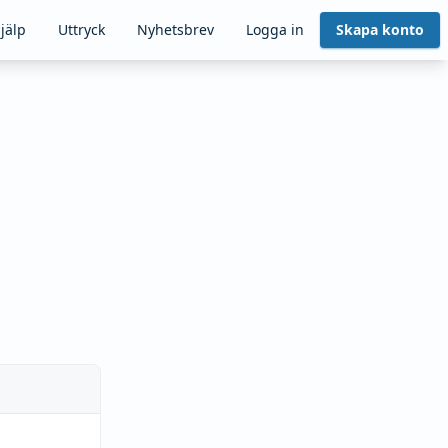
jälp
Uttryck
Nyhetsbrev
Logga in
Skapa konto