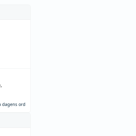
e
,
m dagens ord