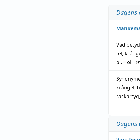
Dagens 
Mankem
Vad bety
fel
,
krång
pl. = el.
-er
Synonymer
krångel
,
f
rackartyg
Dagens 
Vara fyr