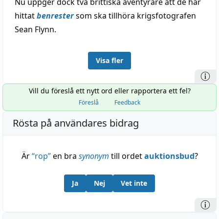
Nu uppger dock två brittiska äventyrare att de har
hittat
benrester
som ska tillhöra krigsfotografen
Sean Flynn.
Visa fler
Vill du föreslå ett nytt ord eller rapportera ett fel?
Föreslå
Feedback
Rösta på användares bidrag
Är
“
rop
”
en bra
synonym
till ordet
auktionsbud
?
Ja
Nej
Vet inte