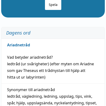
Spela
Dagens ord
Ariadnetråd
Vad betyder
ariadnetråd
?
ledtråd
(ur svårigheter) (efter myten om Ariadne
som gav Theseus ett trådnystan till
hjälp
att
hitta
ut ur labyrinten)
Synonymer till
ariadnetråd
ledtråd
,
vägledning
,
ledning
,
uppslag
,
tips
,
vink
,
spår
,
hjälp
,
uppslagsända
, nyckelantydning,
tipset
,