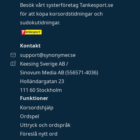
Besök vårt systerföretag
Tankesport.se
för att köpa
korsordstidningar
och
sudokutidningar
.
Kontakt
support@synonymer.se
Keesing Sverige AB /
Sinovum Media AB (556571-4036)
Holländargatan 23
111 60 Stockholm
Funktioner
Korsordshjälp
Ordspel
Uttryck och ordspråk
Föreslå nytt ord