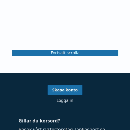
Fortsätt scrolla
Skapa konto
Logga in
Gillar du korsord?
Besök vårt systerföretag
Tankesport.se