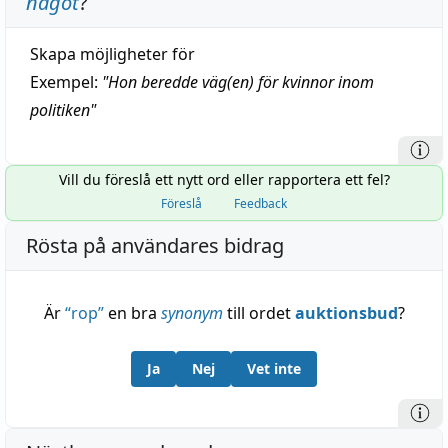
något
?
Skapa möjligheter för
Exempel:
"
Hon beredde väg(en) för kvinnor inom
politiken
"
Vill du föreslå ett nytt ord eller rapportera ett fel?
Föreslå
Feedback
Rösta på användares bidrag
Är
“
rop
”
en bra
synonym
till ordet
auktionsbud
?
Ja
Nej
Vet inte