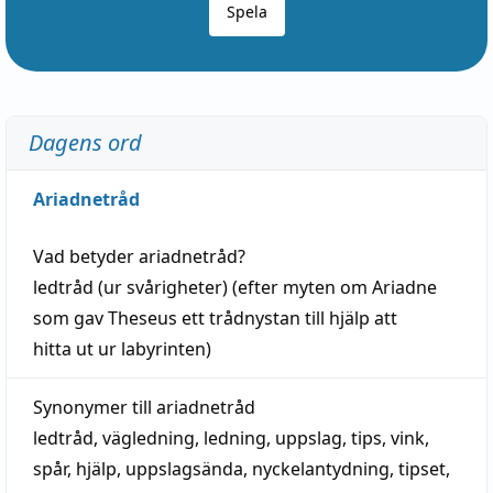
Spela
Dagens ord
Ariadnetråd
Vad betyder
ariadnetråd
?
ledtråd
(ur svårigheter) (efter myten om Ariadne
som gav Theseus ett trådnystan till
hjälp
att
hitta
ut ur labyrinten)
Synonymer till
ariadnetråd
ledtråd
,
vägledning
,
ledning
,
uppslag
,
tips
,
vink
,
spår
,
hjälp
,
uppslagsända
, nyckelantydning,
tipset
,