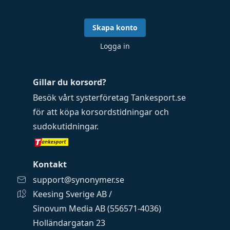
Skapa konto
Logga in
Gillar du korsord?
Besök vårt systerföretag
Tankesport.se
för att köpa
korsordstidningar
och
sudokutidningar
.
Kontakt
support@synonymer.se
Keesing Sverige AB /
Sinovum Media AB (556571-4036)
Holländargatan 23