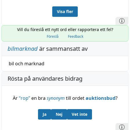
Visa fler
Vill du föreslå ett nytt ord eller rapportera ett fel?
Föreslå
Feedback
bilmarknad
är sammansatt av
bil
och
marknad
Rösta på användares bidrag
Är
“
rop
”
en bra
synonym
till ordet
auktionsbud
?
Ja
Nej
Vet inte