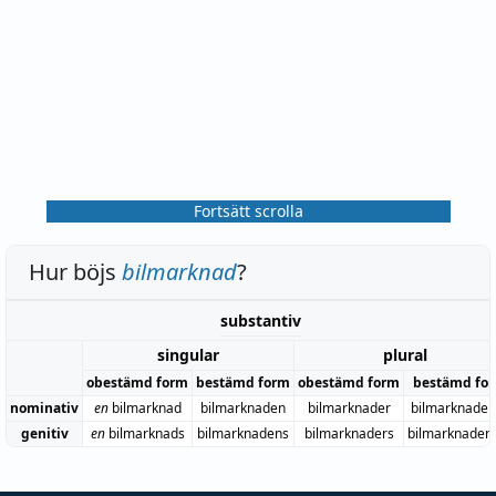
Fortsätt scrolla
Hur böjs
bilmarknad
?
substantiv
singular
plural
obestämd form
bestämd form
obestämd form
bestämd fo
nominativ
en
bilmarknad
bilmarknaden
bilmarknader
bilmarknader
genitiv
en
bilmarknads
bilmarknadens
bilmarknaders
bilmarknader