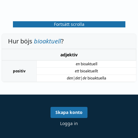
Fortsätt scrolla
Hur böjs
bioaktuell
?
adjektiv
en
bioaktuell
positiv
ett
bioaktuellt
den|det|de
bioaktuella
Skapa konto
Logga in