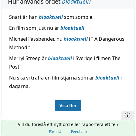
Hur används ordet
bioaktuell
?
Snart är han
bioaktuell
som zombie.
En film som just nu är
bioaktuell
.
Michael Fassbender, nu
bioaktuell
i ” A Dangerous
Method ”.
Merryl Streep är
bioaktuell
i Sverige i filmen The
Post.
Nu ska vi träffa en filmstjärna som är
bioaktuell
i
dagarna.
Visa fler
Vill du föreslå ett nytt ord eller rapportera ett fel?
Föreslå
Feedback