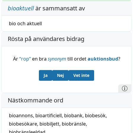
bioaktuell
är sammansatt av
bio
och
aktuell
Rösta på användares bidrag
Är
“
rop
”
en bra
synonym
till ordet
auktionsbud
?
Ja
Nej
Vet inte
Nästkommande ord
bioannons
,
bioartificiell
,
biobank
,
biobesök
,
biobesökare
,
biobiljett
,
biobränsle
,
biobränsleeldad