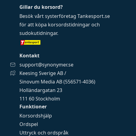
Gillar du korsord?
Besök vårt systerföretag
Tankesport.se
för att köpa
korsordstidningar
och
sudokutidningar
.
Kontakt
support@synonymer.se
Keesing Sverige AB /
Sinovum Media AB (556571-4036)
Holländargatan 23
111 60 Stockholm
Funktioner
Korsordshjälp
Ordspel
Uttryck och ordspråk