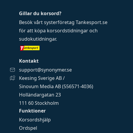
Gillar du korsord?
Besök vårt systerföretag
Tankesport.se
för att köpa
korsordstidningar
och
sudokutidningar
.
Kontakt
support@synonymer.se
Keesing Sverige AB /
Sinovum Media AB (556571-4036)
Holländargatan 23
111 60 Stockholm
Funktioner
Korsordshjälp
Ordspel