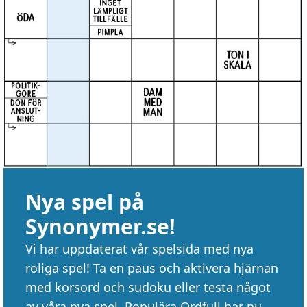
Nya spel på
Synonymer.se!
Vi har uppdaterat vår spelsida med nya
roliga spel! Ta en paus och aktivera hjärnan
med korsord och sudoku eller testa något
av våra nya spel. Populära Ordfull har nu