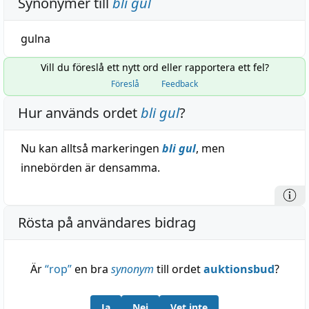
Synonymer till
bli gul
gulna
Vill du föreslå ett nytt ord eller rapportera ett fel?
Föreslå
Feedback
Hur används ordet
bli gul
?
Nu kan alltså markeringen
bli gul
, men
innebörden är densamma.
Rösta på användares bidrag
Är
“
rop
”
en bra
synonym
till ordet
auktionsbud
?
Ja
Nej
Vet inte