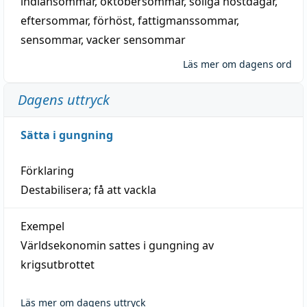
indiansommar
,
oktobersommar
,
soliga höstdagar
,
eftersommar
,
förhöst
,
fattigmanssommar
,
sensommar
,
vacker sensommar
Läs mer om dagens ord
Dagens uttryck
Sätta i gungning
Förklaring
Destabilisera; få att vackla
Exempel
Världsekonomin sattes i gungning av
krigsutbrottet
Läs mer om dagens uttryck