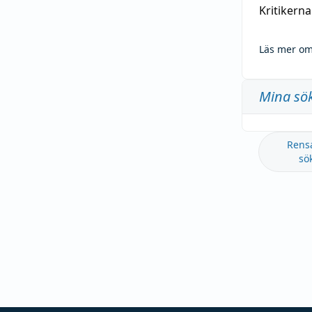
Kritikern
Läs mer om
Mina sö
Rens
sö