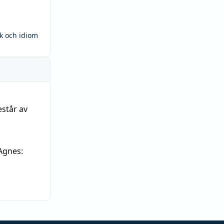
ck och idiom
estår av
Agnes: