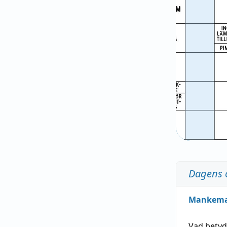
Dagens 
Mankem
Vad bety