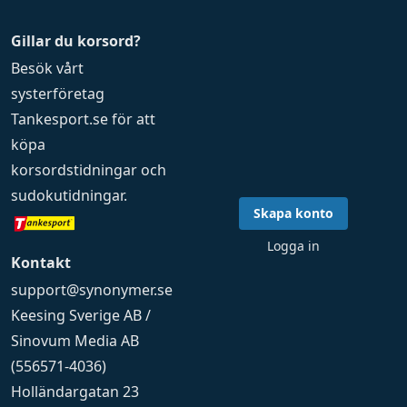
Gillar du korsord?
Besök vårt
systerföretag
Tankesport.se
för att
köpa
korsordstidningar
och
sudokutidningar
.
Skapa konto
Logga in
Kontakt
support@synonymer.se
Keesing Sverige AB /
Sinovum Media AB
(556571-4036)
Holländargatan 23