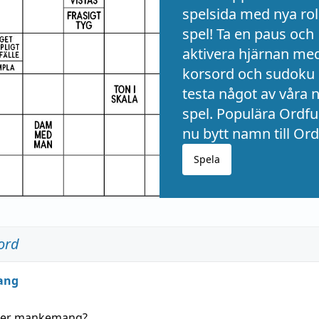
spelsida med nya rol
spel! Ta en paus och
aktivera hjärnan me
korsord och sudoku 
testa något av våra 
spel. Populära Ordful
nu bytt namn till Ord
Spela
ord
ang
der
mankemang
?