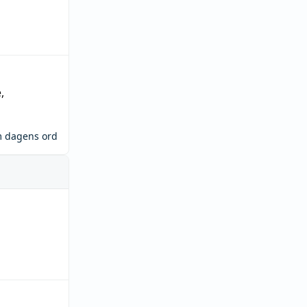
e
,
m dagens ord