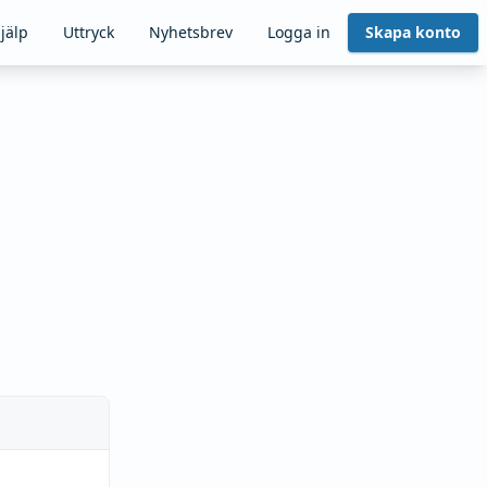
jälp
Uttryck
Nyhetsbrev
Logga in
Skapa konto