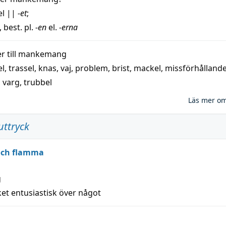
el
||
-et
;
, best. pl.
-en
el.
-erna
 till
mankemang
el
,
trassel
,
knas
,
vaj
,
problem
,
brist
,
mackel
,
missförhålland
,
varg
,
trubbel
Läs mer o
uttryck
 och flamma
g
et entusiastisk över något