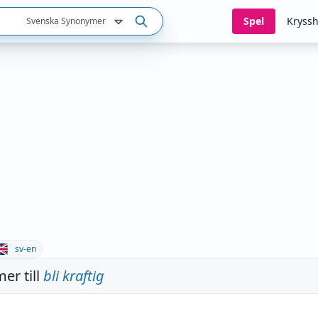
Spel
Kryssh
Svenska Synonymer
sv-en
er till
bli kraftig