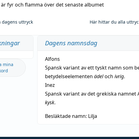
a är fyr och flamma över det senaste albumet
 dagens uttryck
Här hittar du alla uttry
kningar
Dagens namnsdag
Alfons
a mina
Spansk variant av ett tyskt namn som b
kord
betydelseelementen
ädel
och
ivrig
.
Inez
Spansk variant av det grekiska namnet 
kysk
.
Besläktade namn:
Lilja