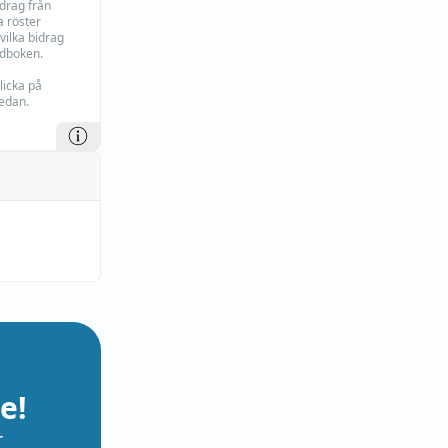
idrag från
 röster
vilka bidrag
rdboken.
licka på
edan.
e!
r