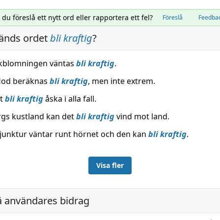
l du föreslå ett nytt ord eller rapportera ett fel?
Föreslå
Feedba
änds ordet
bli kraftig
?
rkblomningen väntas
bli kraftig
.
flod beräknas
bli kraftig
, men inte extrem.
et
bli kraftig
åska i alla fall.
rgs kustland kan det
bli kraftig
vind mot land.
junktur väntar runt hörnet och den kan
bli kraftig
.
Visa fler
å användares bidrag