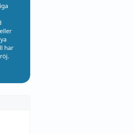
iga
d
eller
nya
l har
röj.