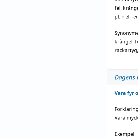
fel
,
krång
pl. = el.
-er
Synonymer
krångel
,
f
rackartyg
Dagens 
Vara fyr
Förklarin
Vara myck
Exempel