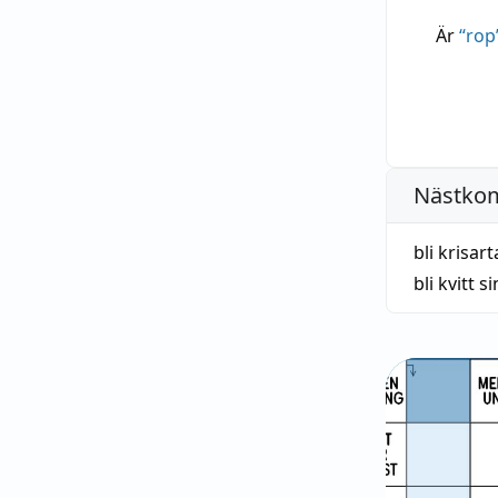
Är
“
rop
Nästko
bli krisar
bli kvitt s