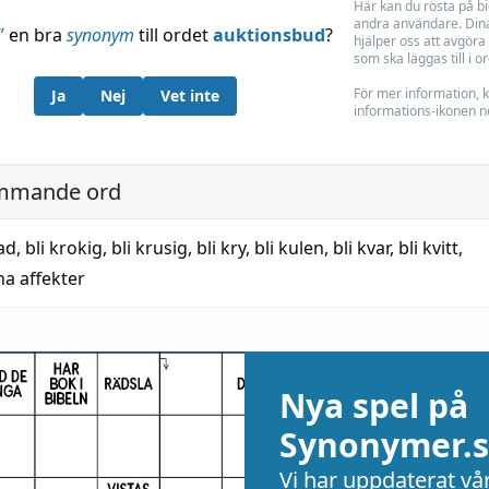
Här kan du rösta på b
andra användare. Dina
”
en bra
synonym
till ordet
auktionsbud
?
hjälper oss att avgöra 
som ska läggas till i o
För mer information, k
Ja
Nej
Vet inte
informations-ikonen n
mmande ord
tad
,
bli krokig
,
bli krusig
,
bli kry
,
bli kulen
,
bli kvar
,
bli kvitt
,
ina affekter
Nya spel på
Synonymer.s
Vi har uppdaterat vå