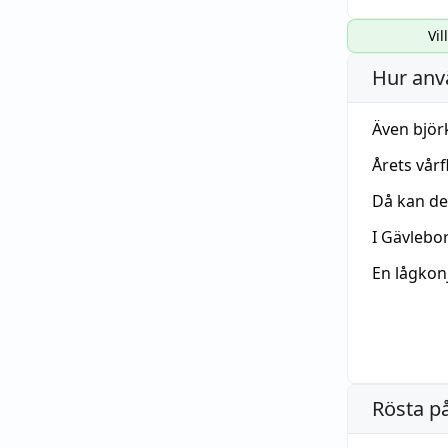
Vil
Hur anv
Även bjö
Årets vår
Då kan d
I Gävlebo
En lågkon
Rösta p