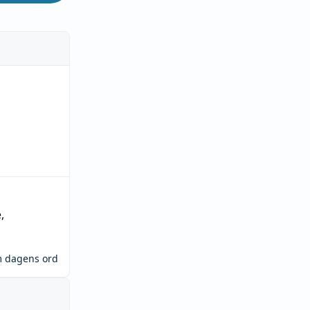
e
,
m dagens ord