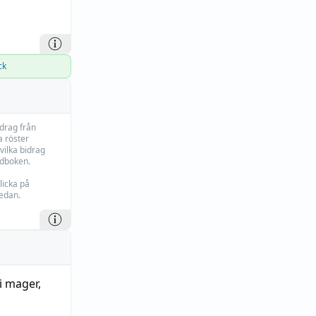
ck
idrag från
 röster
vilka bidrag
rdboken.
licka på
edan.
li mager
,