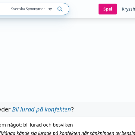
Spel
Kryssh
Svenska Synonymer
yder
Bli lurad på konfekten
?
om något; bli lurad och besviken
"
Många kände sig lurade på konfekten när sänkningen av bensin