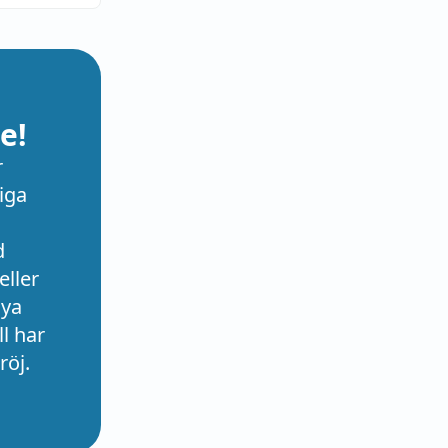
e!
r
iga
d
eller
nya
l har
röj.