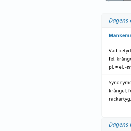
Dagens 
Mankem
Vad bety
fel
,
krång
pl. = el.
-er
Synonymer
krångel
,
f
rackartyg
Dagens 