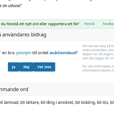
e än utlovat
"
l du föreslå ett nytt ord eller rapportera ett fel?
Föreslå
Feedba
å användares bidrag
Här kan du rösta på b
andra användare. Dina
”
en bra
synonym
till ordet
auktionsbud
?
hjälper oss att avgöra 
som ska läggas till i o
För mer information, k
Ja
Nej
Vet inte
informations-ikonen n
mmande ord
bli lämnad
,
bli lättare
,
bli lång i ansiktet
,
bli löddrig
,
bli lös
,
b