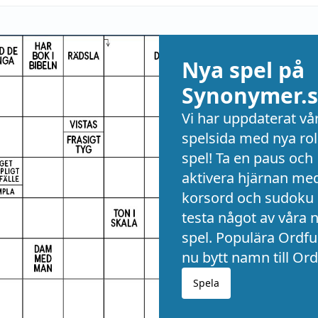
Nya spel på
Synonymer.s
Vi har uppdaterat vå
spelsida med nya rol
spel! Ta en paus och
aktivera hjärnan me
korsord och sudoku 
testa något av våra 
spel. Populära Ordful
nu bytt namn till Ord
Spela