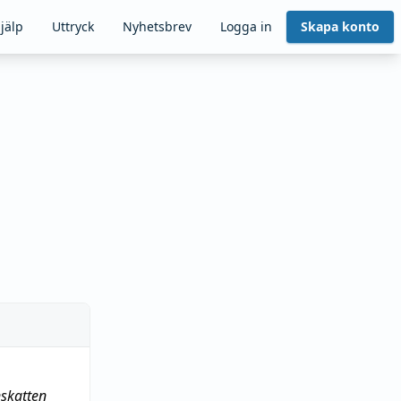
jälp
Uttryck
Nyhetsbrev
Logga in
Skapa konto
skatten