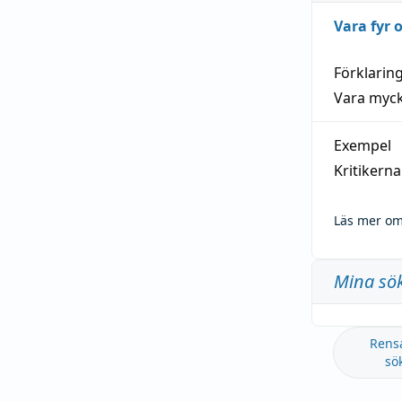
Vara fyr
Förklarin
Vara myck
Exempel
Kritikern
Läs mer om
Mina sö
Rens
sö