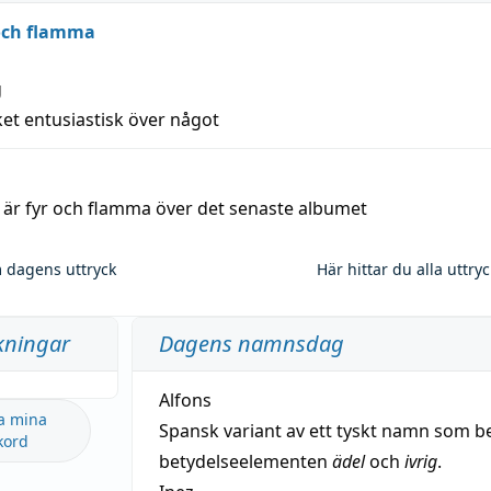
 och flamma
g
et entusiastisk över något
a är fyr och flamma över det senaste albumet
 dagens uttryck
Här hittar du alla uttry
kningar
Dagens namnsdag
Alfons
a mina
Spansk variant av ett tyskt namn som b
kord
betydelseelementen
ädel
och
ivrig
.