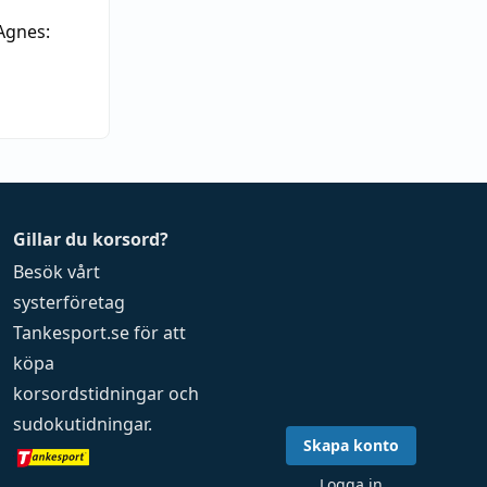
Agnes:
Gillar du korsord?
Besök vårt
systerföretag
Tankesport.se
för att
köpa
korsordstidningar
och
sudokutidningar
.
Skapa konto
Logga in