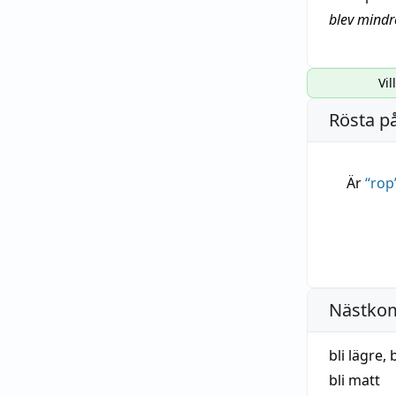
blev mindr
Vil
Rösta p
Är
“
rop
Nästko
bli lägre
,
bli matt