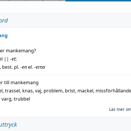
ord
ang
der
mankemang
?
el
||
-et
;
, best. pl.
-en
el.
-erna
 till
mankemang
el
,
trassel
,
knas
,
vaj
,
problem
,
brist
,
mackel
,
missförhålland
,
varg
,
trubbel
Läs mer o
uttryck