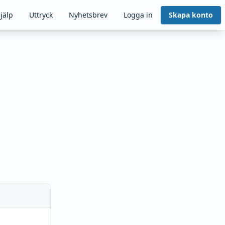
jälp
Uttryck
Nyhetsbrev
Logga in
Skapa konto