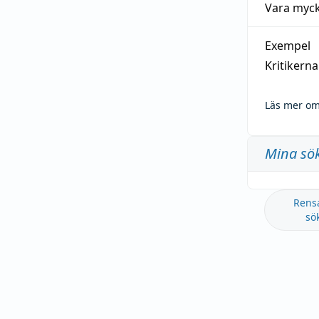
Vara myck
Exempel
Kritikern
Läs mer om
Mina sö
Rens
sö