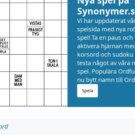
Nya spel på
Synonymer.s
Vi har uppdaterat vå
spelsida med nya rol
spel! Ta en paus och
aktivera hjärnan me
korsord och sudoku 
testa något av våra 
spel. Populära Ordful
nu bytt namn till Ord
Spela
ord