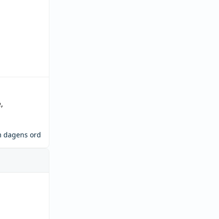
e
,
m dagens ord