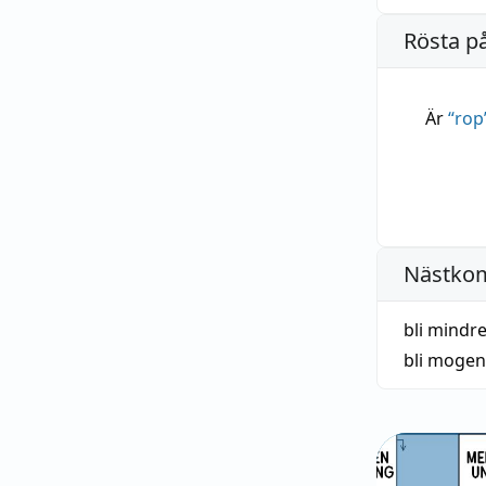
Rösta p
Är
“
rop
Nästko
bli mindre
bli mogen