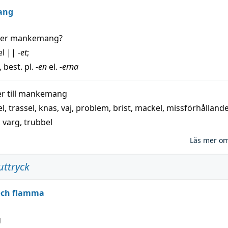
ang
der
mankemang
?
el
||
-et
;
, best. pl.
-en
el.
-erna
 till
mankemang
el
,
trassel
,
knas
,
vaj
,
problem
,
brist
,
mackel
,
missförhålland
,
varg
,
trubbel
Läs mer o
uttryck
 och flamma
g