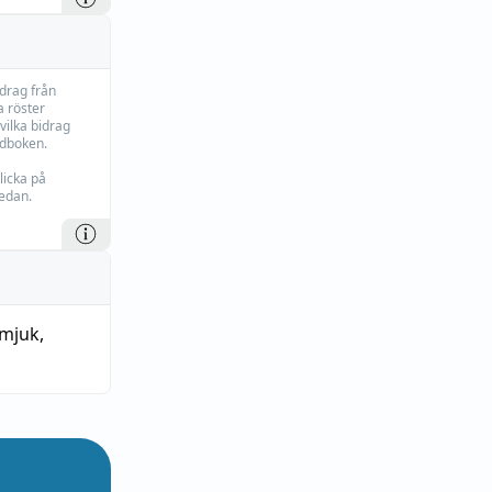
idrag från
 röster
vilka bidrag
rdboken.
licka på
edan.
 mjuk
,