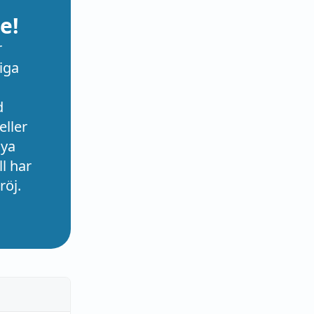
e!
r
iga
d
eller
nya
l har
röj.