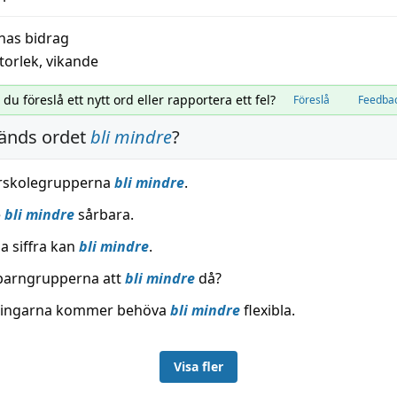
nas bidrag
torlek
,
vikande
l du föreslå ett nytt ord eller rapportera ett fel?
Föreslå
Feedba
änds ordet
bli mindre
?
örskolegrupperna
bli mindre
.
e
bli mindre
sårbara.
 siffra kan
bli mindre
.
arngrupperna att
bli mindre
då?
ningarna kommer behöva
bli mindre
flexibla.
Visa fler