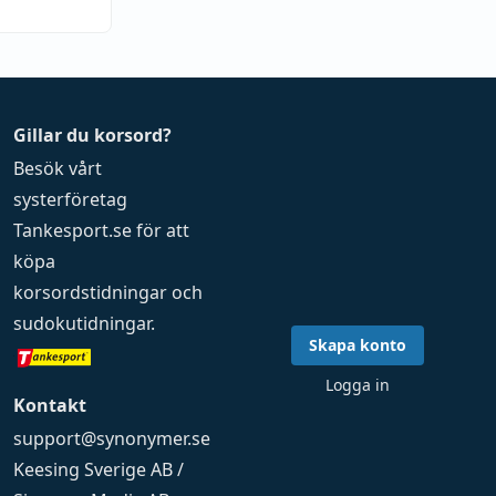
Gillar du korsord?
Besök vårt
systerföretag
Tankesport.se
för att
köpa
korsordstidningar
och
sudokutidningar
.
Skapa konto
Logga in
Kontakt
support@synonymer.se
Keesing Sverige AB /