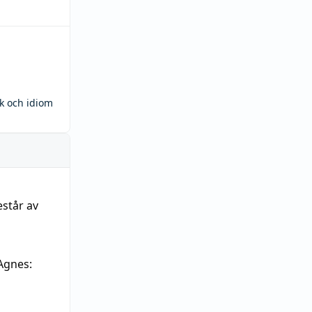
ck och idiom
estår av
Agnes: