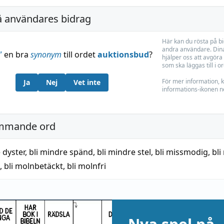
å användares bidrag
Här kan du rösta på b
andra användare. Dina
”
en bra
synonym
till ordet
auktionsbud
?
hjälper oss att avgöra 
som ska läggas till i o
För mer information, k
Ja
Nej
Vet inte
informations-ikonen n
mmande ord
 dyster
,
bli mindre spänd
,
bli mindre stel
,
bli missmodig
,
bli
,
bli molnbetäckt
,
bli molnfri