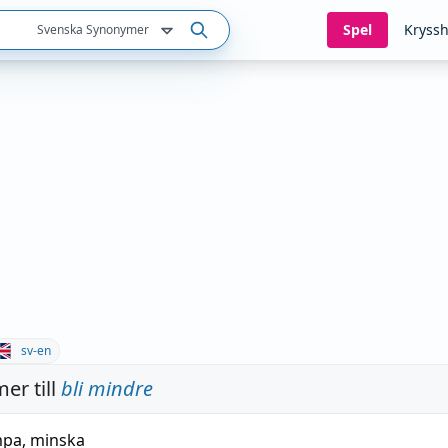
Spel
Kryssh
Svenska Synonymer
sv-en
er till
bli mindre
mpa
,
minska