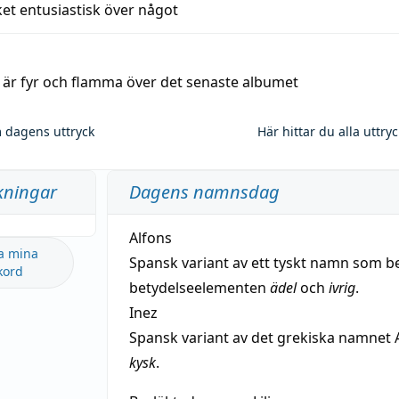
et entusiastisk över något
a är fyr och flamma över det senaste albumet
 dagens uttryck
Här hittar du alla uttry
kningar
Dagens namnsdag
Alfons
a mina
Spansk variant av ett tyskt namn som b
kord
betydelseelementen
ädel
och
ivrig
.
Inez
Spansk variant av det grekiska namnet 
kysk
.