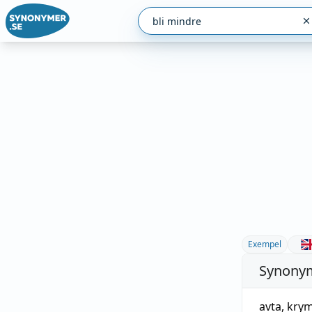
Exempel
Synonym
avta
,
kry