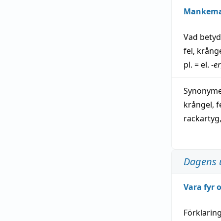
Mankem
Vad bety
fel
,
krång
pl. = el.
-er
Synonymer
krångel
,
f
rackartyg
Dagens 
Vara fyr
Förklarin