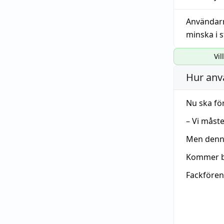
Användar
minska
i
s
Vil
Hur anv
Nu ska f
– Vi måst
Men denna
Kommer b
Fackföre