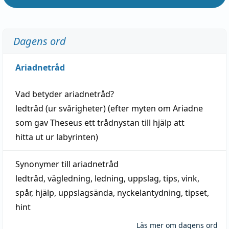
Dagens ord
Ariadnetråd
Vad betyder
ariadnetråd
?
ledtråd
(ur svårigheter) (efter myten om Ariadne
som gav Theseus ett trådnystan till
hjälp
att
hitta
ut ur labyrinten)
Synonymer till
ariadnetråd
ledtråd
,
vägledning
,
ledning
,
uppslag
,
tips
,
vink
,
spår
,
hjälp
,
uppslagsända
, nyckelantydning,
tipset
,
hint
Läs mer om dagens ord