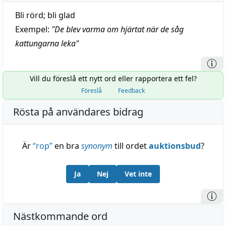
Bli rörd; bli glad
Exempel:
"
De blev varma om hjärtat när de såg
kattungarna leka
"
Vill du föreslå ett nytt ord eller rapportera ett fel?
Föreslå
Feedback
Rösta på användares bidrag
Är
“
rop
”
en bra
synonym
till ordet
auktionsbud
?
Ja
Nej
Vet inte
Nästkommande ord