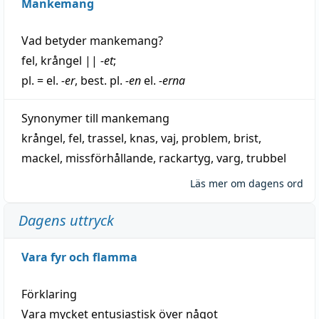
Mankemang
Vad betyder
mankemang
?
fel
,
krångel
||
-et
;
pl. = el.
-er
, best. pl.
-en
el.
-erna
Synonymer till
mankemang
krångel
,
fel
,
trassel
,
knas
,
vaj
,
problem
,
brist
,
mackel
,
missförhållande
,
rackartyg
,
varg
,
trubbel
Läs mer om dagens ord
Dagens uttryck
Vara fyr och flamma
Förklaring
Vara mycket entusiastisk över något