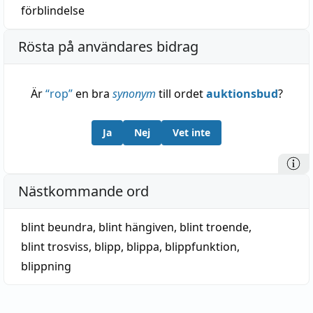
förblindelse
Rösta på användares bidrag
Är
“
rop
”
en bra
synonym
till ordet
auktionsbud
?
Ja
Nej
Vet inte
Nästkommande ord
blint beundra
,
blint hängiven
,
blint troende
,
blint trosviss
,
blipp
,
blippa
,
blippfunktion
,
blippning