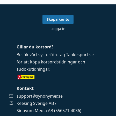
Skapa konto
Logga in
Gillar du korsord?
Besök vårt systerföretag
Tankesport.se
för att köpa
korsordstidningar
och
sudokutidningar
.
Kontakt
support@synonymer.se
Keesing Sverige AB /
Sinovum Media AB (556571-4036)