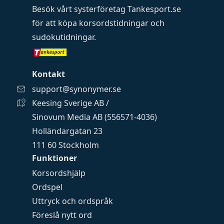
Besök vårt systerföretag
Tankesport.se
för att köpa
korsordstidningar
och
sudokutidningar
.
Kontakt
support@synonymer.se
Keesing Sverige AB /
Sinovum Media AB (556571-4036)
Holländargatan 23
111 60 Stockholm
Funktioner
Korsordshjälp
Ordspel
Uttryck och ordspråk
Föreslå nytt ord