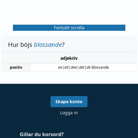
Fortsätt scrolla
Hur böjs
blossande
?
adjektiv
positiv
en|ett|den|det|de
blossande
Skapa konto
Logga in
Gillar du korsord?