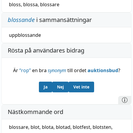
bloss
,
blossa
,
blossare
blossande
i sammansättningar
uppblossande
Rösta på användares bidrag
Är
“
rop
”
en bra
synonym
till ordet
auktionsbud
?
Ja
Nej
Vet inte
Nästkommande ord
blossare
,
blot
,
blota
,
blotad
,
blotfest
,
blotsten
,