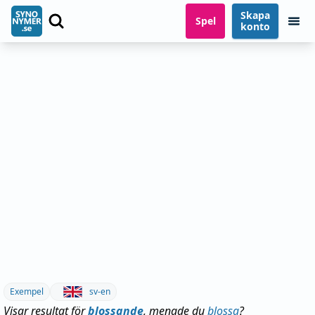
Skapa
Spel
konto
Exempel
sv-en
Visar resultat för
blossande
, menade du
blossa
?