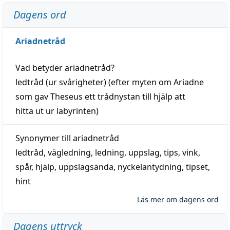
Dagens ord
Ariadnetråd
Vad betyder
ariadnetråd
?
ledtråd
(ur svårigheter) (efter myten om Ariadne
som gav Theseus ett trådnystan till
hjälp
att
hitta
ut ur labyrinten)
Synonymer till
ariadnetråd
ledtråd
,
vägledning
,
ledning
,
uppslag
,
tips
,
vink
,
spår
,
hjälp
,
uppslagsända
, nyckelantydning,
tipset
,
hint
Läs mer om dagens ord
Dagens uttryck