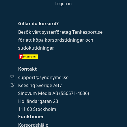
Logga in
Gillar du korsord?
Besök vårt systerföretag
Tankesport.se
för att köpa
korsordstidningar
och
sudokutidningar
.
Kontakt
support@synonymer.se
Keesing Sverige AB /
Sinovum Media AB (556571-4036)
Holländargatan 23
111 60 Stockholm
Funktioner
Korsordshjälp