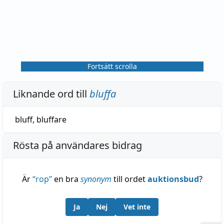
Fortsätt scrolla
Liknande ord till
bluffa
bluff
,
bluffare
Rösta på användares bidrag
Är
“
rop
”
en bra
synonym
till ordet
auktionsbud
?
Ja
Nej
Vet inte