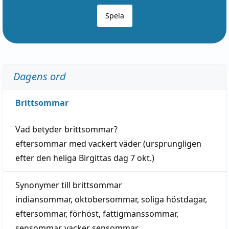
Spela
Dagens ord
Brittsommar
Vad betyder
brittsommar
?
eftersommar
med
vackert
väder
(
ursprungligen
efter den heliga Birgittas
dag
7 okt.)
Synonymer till
brittsommar
indiansommar
,
oktobersommar
,
soliga höstdagar
,
eftersommar
,
förhöst
,
fattigmanssommar
,
sensommar
,
vacker sensommar