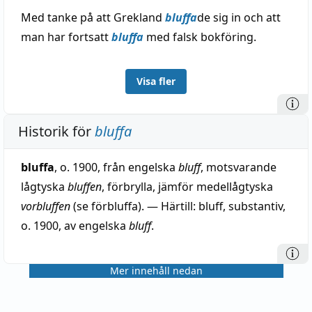
Med tanke på att Grekland
bluffa
de sig in och att
man har fortsatt
bluffa
med falsk bokföring.
Visa fler
Historik för
bluffa
bluffa
, o. 1900, från engelska
bluff
, motsvarande
lågtyska
bluffen
, förbrylla, jämför medellågtyska
vorbluffen
(se förbluffa). — Härtill: bluff, substantiv,
o. 1900, av engelska
bluff
.
Mer innehåll nedan