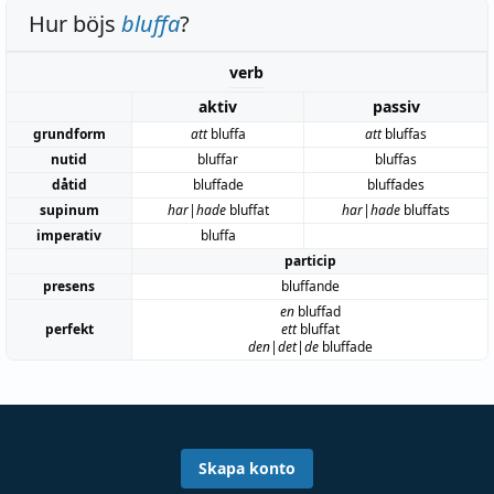
Hur böjs
bluffa
?
verb
aktiv
passiv
grundform
att
bluffa
att
bluffas
nutid
bluffar
bluffas
dåtid
bluffade
bluffades
supinum
har|hade
bluffat
har|hade
bluffats
imperativ
bluffa
particip
presens
bluffande
en
bluffad
perfekt
ett
bluffat
den|det|de
bluffade
Skapa konto