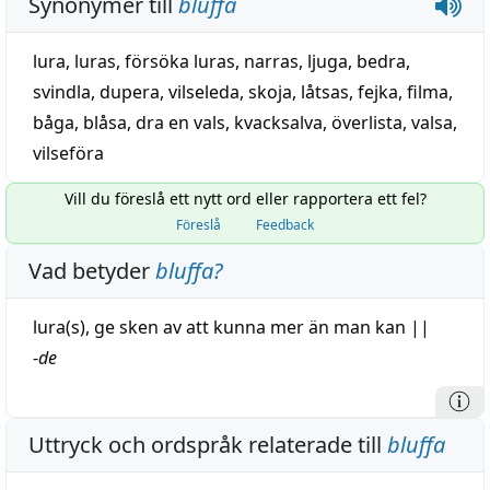
Synonymer till
bluffa
lura
,
luras
,
försöka luras
,
narras
,
ljuga
,
bedra
,
svindla
,
dupera
,
vilseleda
,
skoja
,
låtsas
,
fejka
,
filma
,
båga
,
blåsa
,
dra en vals
,
kvacksalva
,
överlista
,
valsa
,
vilseföra
Vill du föreslå ett nytt ord eller rapportera ett fel?
Föreslå
Feedback
Vad betyder
bluffa
?
lura
(s), ge
sken
av att
kunna
mer än man kan
||
-
de
Uttryck och ordspråk relaterade till
bluffa