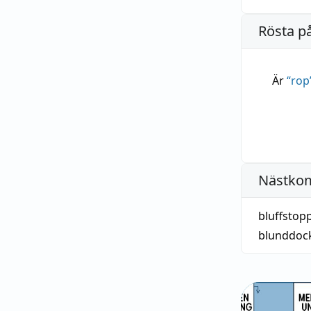
Rösta p
Är
“
rop
Nästko
bluffstop
blunddoc