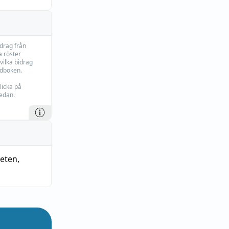
idrag från
 röster
vilka bidrag
rdboken.
licka på
edan.
heten
,