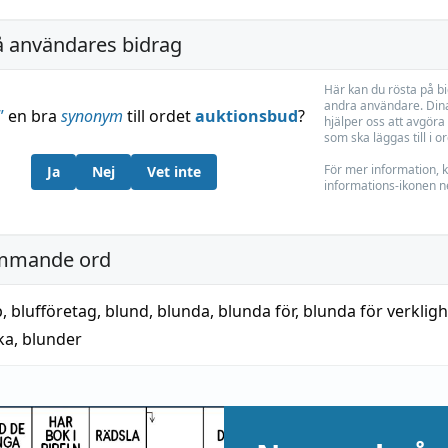
å användares bidrag
Här kan du rösta på b
andra användare. Dina
”
en bra
synonym
till ordet
auktionsbud
?
hjälper oss att avgöra 
som ska läggas till i o
För mer information, k
Ja
Nej
Vet inte
informations-ikonen n
mmande ord
p
,
blufföretag
,
blund
,
blunda
,
blunda för
,
blunda för verklig
ka
,
blunder