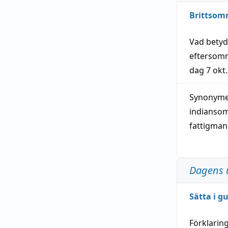
Brittsom
Vad bety
eftersom
dag
7 okt.
Synonymer
indianso
fattigma
Dagens 
Sätta i g
Förklarin