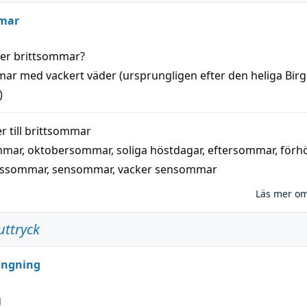
mar
der
brittsommar
?
mar
med
vackert
väder
(
ursprungligen
efter den heliga Birg
)
 till
brittsommar
mmar
,
oktobersommar
,
soliga höstdagar
,
eftersommar
,
förh
nssommar
,
sensommar
,
vacker sensommar
Läs mer o
uttryck
ungning
g