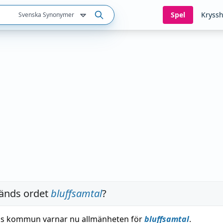
Spel
Kryssh
Svenska Synonymer
änds ordet
bluffsamtal
?
gs kommun varnar nu allmänheten för
bluffsamtal
.