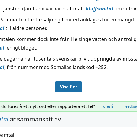
tjänsten i Jämtland varnar nu för att
bluffsamtal
om sotnin
 Stoppa Telefonförsäljning Limited anklagas för en mängd
al
till äldre personer.
mtalen kommer dock inte från Helsinge vatten och är trolig
al
, enligt bloget.
e dagarna har tusentals svenskar blivit uppringda av misst
al
, från nummer med Somalias landskod +252.
Visa fler
l du föreslå ett nytt ord eller rapportera ett fel?
Föreslå
Feedba
tal
är sammansatt av
samtal