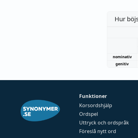
Hur böj
nominativ
genitiv
Funktioner
Korsordshjälp
Ordspel
Uttryck och ordspråk
Föreslå nytt ord