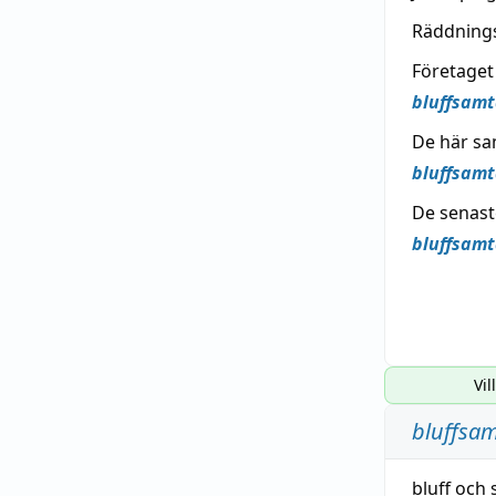
Räddnings
Företaget
bluffsamt
De här sa
bluffsamt
De senast
bluffsamt
Vil
bluffsam
bluff
och