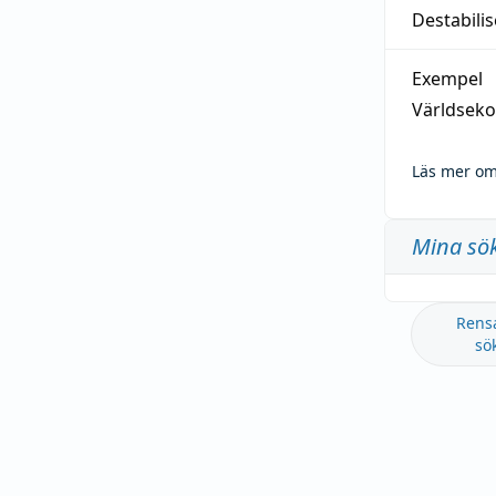
Destabilis
Exempel
Världseko
Läs mer om
Mina sö
Rens
sö