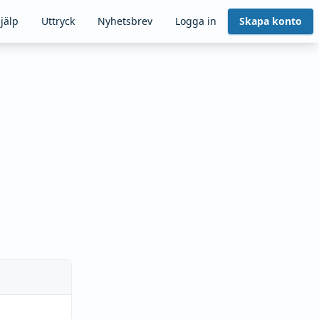
jälp
Uttryck
Nyhetsbrev
Logga in
Skapa konto