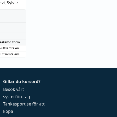
lvi, Sylvie
estämd form
bluffsamtalen
luffsamtalens
Gillar du korsord?
Besök vårt
systerföretag
Tankesport.se
för att
köpa