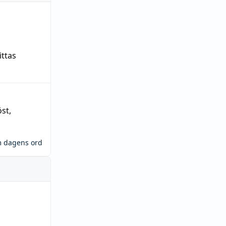
ittas
öst
,
m dagens ord