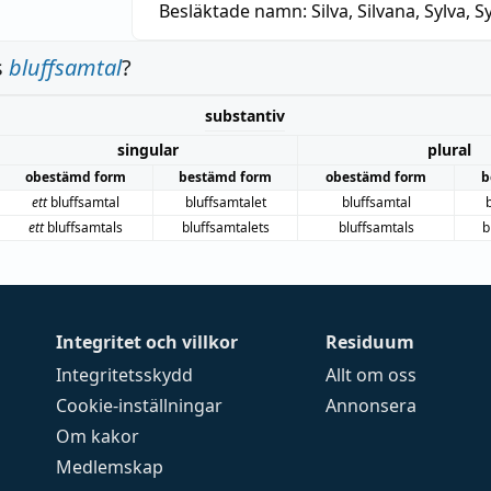
Besläktade namn:
Silva, Silvana, Sylva, Sy
s
bluffsamtal
?
substantiv
singular
plural
obestämd form
bestämd form
obestämd form
b
ett
bluffsamtal
bluffsamtalet
bluffsamtal
ett
bluffsamtals
bluffsamtalets
bluffsamtals
b
Integritet och villkor
Residuum
Integritetsskydd
Allt om oss
Cookie-inställningar
Annonsera
Om kakor
Medlemskap