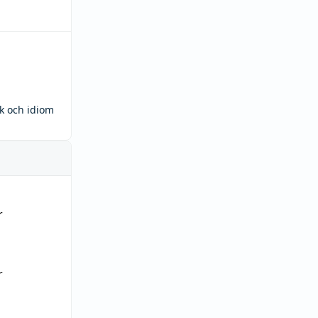
ck och idiom
r
r