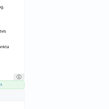
g.
tvis
änkta
ck