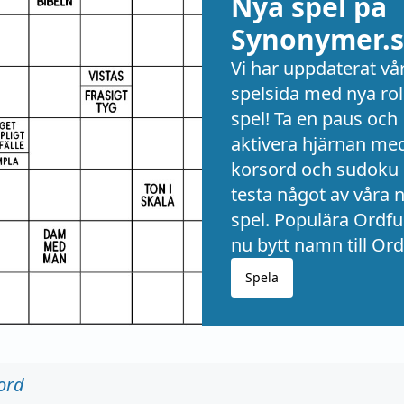
Nya spel på
Synonymer.s
Vi har uppdaterat vå
spelsida med nya rol
spel! Ta en paus och
aktivera hjärnan me
korsord och sudoku 
testa något av våra 
spel. Populära Ordful
nu bytt namn till Ord
Spela
ord