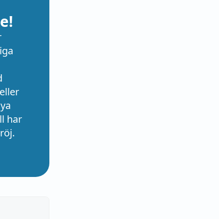
e!
r
iga
d
eller
nya
l har
röj.