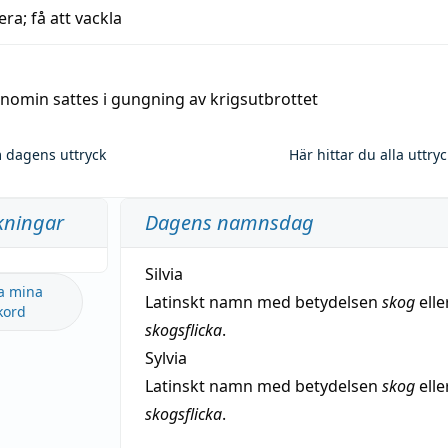
era; få att vackla
nomin sattes i gungning av krigsutbrottet
 dagens uttryck
Här hittar du alla uttry
kningar
Dagens namnsdag
Silvia
a mina
Latinskt namn med betydelsen
skog
elle
kord
skogsflicka
.
Sylvia
Latinskt namn med betydelsen
skog
elle
skogsflicka
.