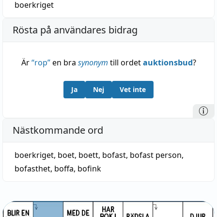
boerkriget
Rösta på användares bidrag
Är
“
rop
”
en bra
synonym
till ordet
auktionsbud
?
Ja
Nej
Vet inte
Nästkommande ord
boerkriget
,
boet
,
boett
,
bofast
,
bofast person
,
bofasthet
,
boffa
,
bofink