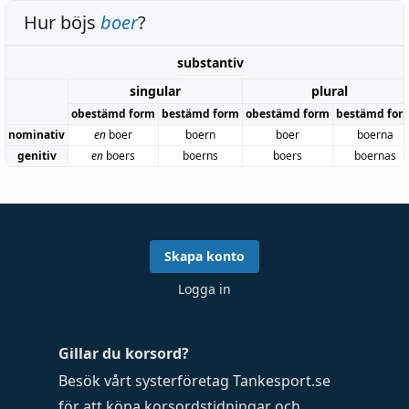
Hur böjs
boer
?
substantiv
singular
plural
obestämd form
bestämd form
obestämd form
bestämd for
nominativ
en
boer
boern
boer
boerna
genitiv
en
boers
boerns
boers
boernas
Skapa konto
Logga in
Gillar du korsord?
Besök vårt systerföretag
Tankesport.se
för att köpa
korsordstidningar
och