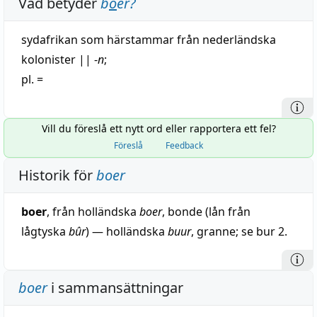
Vad betyder
b
o
er
?
sydafrikan
som
härstammar
från
nederländska
kolonister
||
-
n
;
pl. =
Vill du föreslå ett nytt ord eller rapportera ett fel?
Föreslå
Feedback
Historik för
boer
boer
, från holländska
boer
, bonde (lån från
lågtyska
bûr
) — holländska
buur
, granne; se bur 2.
boer
i sammansättningar