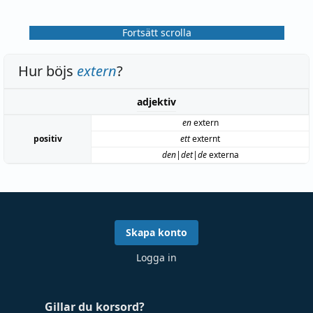
Fortsätt scrolla
Hur böjs
extern
?
adjektiv
en
extern
positiv
ett
externt
den|det|de
externa
Skapa konto
Logga in
Gillar du korsord?