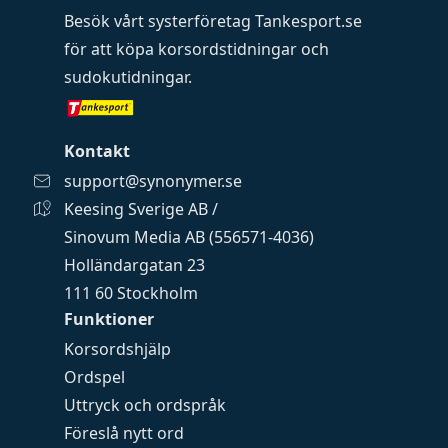
Besök vårt systerföretag
Tankesport.se
för att köpa
korsordstidningar
och
sudokutidningar
.
Kontakt
support@synonymer.se
Keesing Sverige AB /
Sinovum Media AB (556571-4036)
Holländargatan 23
111 60 Stockholm
Funktioner
Korsordshjälp
Ordspel
Uttryck och ordspråk
Föreslå nytt ord