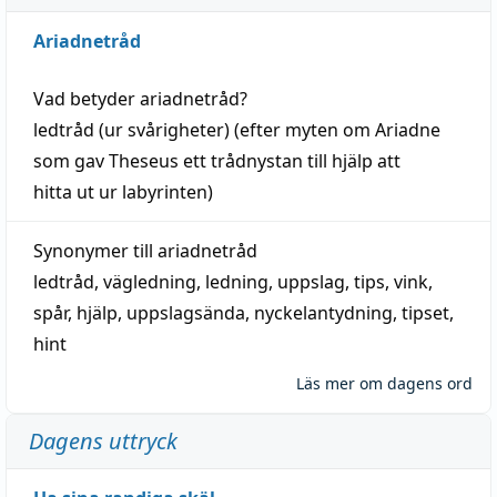
Ariadnetråd
Vad betyder
ariadnetråd
?
ledtråd
(ur svårigheter) (efter myten om Ariadne
som gav Theseus ett trådnystan till
hjälp
att
hitta
ut ur labyrinten)
Synonymer till
ariadnetråd
ledtråd
,
vägledning
,
ledning
,
uppslag
,
tips
,
vink
,
spår
,
hjälp
,
uppslagsända
, nyckelantydning,
tipset
,
hint
Läs mer om dagens ord
Dagens uttryck