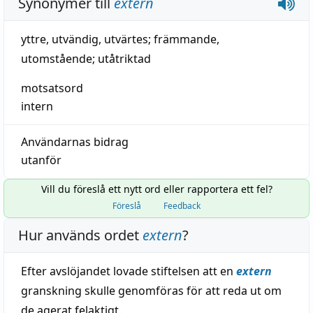
Synonymer till
extern
yttre
,
utvändig
,
utvärtes
;
främmande
,
utomstående
;
utåtriktad
motsatsord
intern
Användarnas bidrag
utanför
Vill du föreslå ett nytt ord eller rapportera ett fel?
Föreslå
Feedback
Hur används ordet
extern
?
Efter avslöjandet lovade stiftelsen att en
extern
granskning skulle genomföras för att reda ut om
de agerat felaktigt.