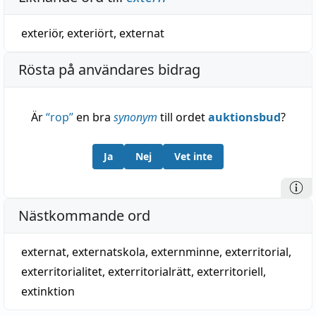
exteriör
,
exteriört
,
externat
Rösta på användares bidrag
Är
“
rop
”
en bra
synonym
till ordet
auktionsbud
?
Ja
Nej
Vet inte
Nästkommande ord
externat
,
externatskola
,
externminne
,
exterritorial
,
exterritorialitet
,
exterritorialrätt
,
exterritoriell
,
extinktion