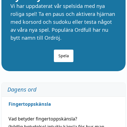
Vi har uppdaterat vår spelsida med nya
roliga spel! Ta en paus och aktivera hjärnan
med korsord och sudoku eller testa något
av våra nya spel. Populära Ordfull har nu
bytt namn till Ordröj.
Spela
Dagens ord
Fingertoppskänsla
Vad betyder
fingertoppskänsla
?
(
bildlig
betydelse)
intuitiv
känsla
för hur man