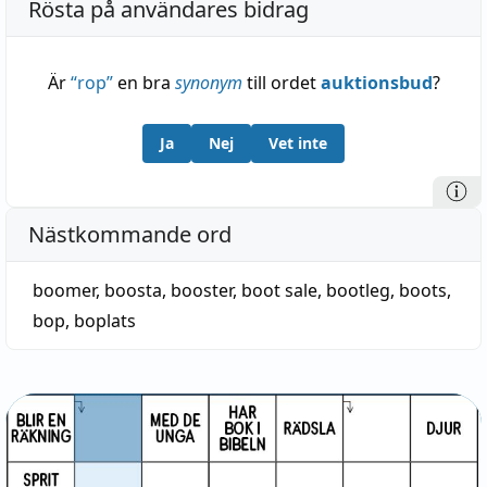
Rösta på användares bidrag
Är
“
rop
”
en bra
synonym
till ordet
auktionsbud
?
Ja
Nej
Vet inte
Nästkommande ord
boomer
,
boosta
,
booster
,
boot sale
,
bootleg
,
boots
,
bop
,
boplats