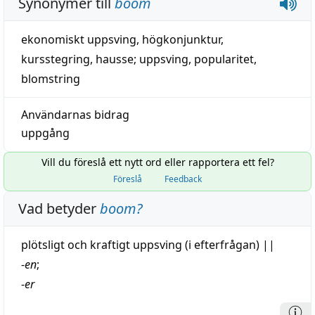
Synonymer till
boom
ekonomiskt uppsving
,
högkonjunktur
,
kursstegring
,
hausse
;
uppsving
,
popularitet
,
blomstring
Användarnas bidrag
uppgång
Vill du föreslå ett nytt ord eller rapportera ett fel?
Föreslå
Feedback
Vad betyder
boom
?
plötsligt
och kraftigt
uppsving
(i efterfrågan)
||
-
en
;
-
er