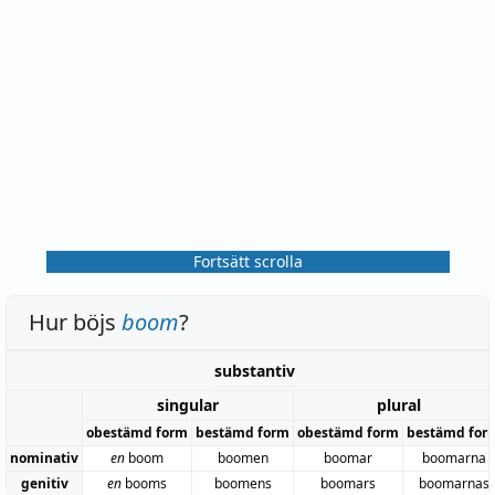
Fortsätt scrolla
Hur böjs
boom
?
substantiv
singular
plural
obestämd form
bestämd form
obestämd form
bestämd for
nominativ
en
boom
boomen
boomar
boomarna
genitiv
en
booms
boomens
boomars
boomarnas