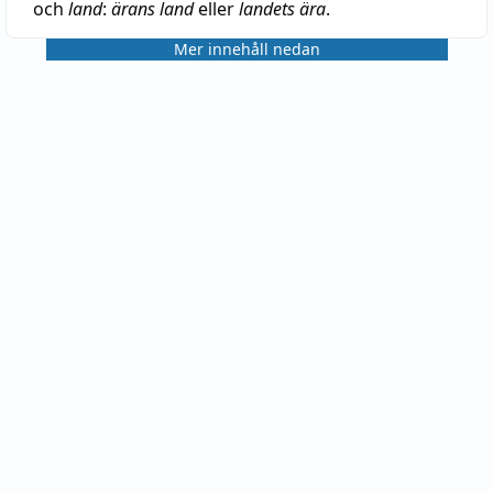
och
land
:
ärans land
eller
landets ära
.
Mer innehåll nedan