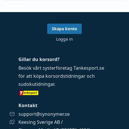
Skapa konto
Logga in
Gillar du korsord?
Besök vårt systerföretag
Tankesport.se
för att köpa
korsordstidningar
och
sudokutidningar
.
Kontakt
support@synonymer.se
Keesing Sverige AB /