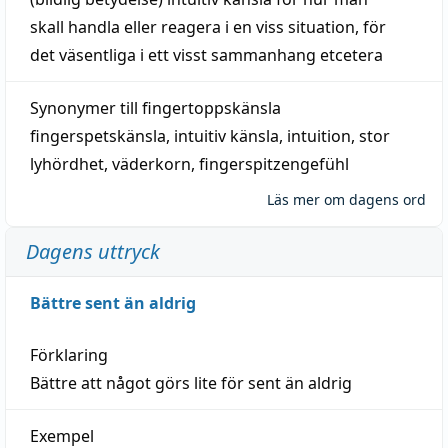
skall
handla
eller
reagera
i en viss
situation
, för
det väsentliga i ett visst
sammanhang
etcetera
Synonymer till
fingertoppskänsla
fingerspetskänsla
,
intuitiv känsla
,
intuition
,
stor
lyhördhet
,
väderkorn
,
fingerspitzengefühl
Läs mer om dagens ord
Dagens uttryck
Bättre sent än aldrig
Förklaring
Bättre att något görs lite för sent än aldrig
Exempel