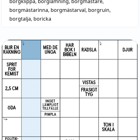
borgklippa
,
borglämning
,
borgmästare
,
borgmästarinna
,
borgmästarval
,
borgruin
,
borgtalja
,
boricka