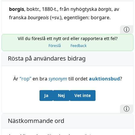
borgis
, boktr., 1880-t., från nyhögtyska
borgis
, av
franska
bourgeois
(=sv.), egentligen: borgare.
Vill du föreslå ett nytt ord eller rapportera ett fel?
Föreslå
Feedback
Rösta på användares bidrag
Är
“
rop
”
en bra
synonym
till ordet
auktionsbud
?
Ja
Nej
Vet inte
Nästkommande ord