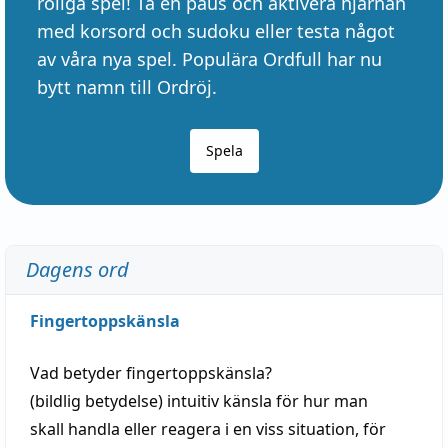
roliga spel! Ta en paus och aktivera hjärnan
med korsord och sudoku eller testa något
av våra nya spel. Populära Ordfull har nu
bytt namn till Ordröj.
Spela
Dagens ord
Fingertoppskänsla
Vad betyder
fingertoppskänsla
?
(
bildlig
betydelse)
intuitiv
känsla
för hur man
skall
handla
eller
reagera
i en viss
situation
, för