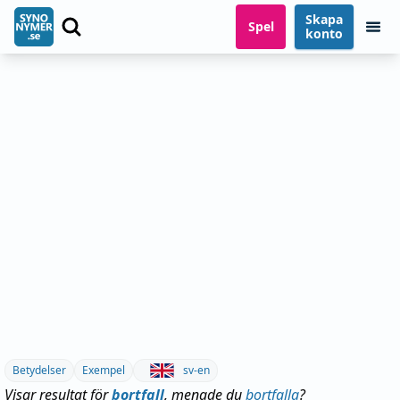
Skapa
Spel
konto
Betydelser
Exempel
sv-en
Visar resultat för
bortfall
, menade du
bortfalla
?