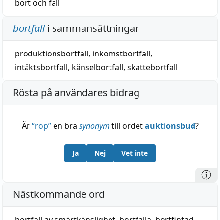
bort
och
fall
bortfall
i sammansättningar
produktionsbortfall
,
inkomstbortfall
,
intäktsbortfall
,
känselbortfall
,
skattebortfall
Rösta på användares bidrag
Är
“
rop
”
en bra
synonym
till ordet
auktionsbud
?
Ja
Nej
Vet inte
Nästkommande ord
bortfall av smärtkänslighet
,
bortfalla
,
bortfintad
,