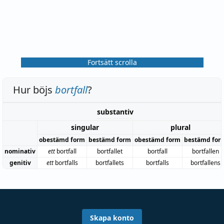
Fortsätt scrolla
Hur böjs
bortfall
?
substantiv
singular
plural
obestämd form
bestämd form
obestämd form
bestämd for
nominativ
ett
bortfall
bortfallet
bortfall
bortfallen
genitiv
ett
bortfalls
bortfallets
bortfalls
bortfallens
Skapa konto