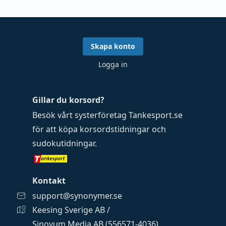
Skapa konto
Logga in
Gillar du korsord?
Besök vårt systerföretag
Tankesport.se
för att köpa
korsordstidningar
och
sudokutidningar
.
Kontakt
support@synonymer.se
Keesing Sverige AB /
Sinovum Media AB (556571-4036)