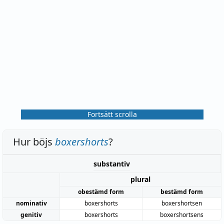
Fortsätt scrolla
Hur böjs
boxershorts
?
substantiv
plural
obestämd form
bestämd form
nominativ
boxershorts
boxershortsen
genitiv
boxershorts
boxershortsens