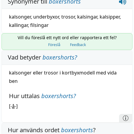
Synonymer till
boxershorts
kalsonger
,
underbyxor
,
trosor
,
kalsingar
,
kalsipper
,
kallingar
,
filsingar
Vill du föreslå ett nytt ord eller rapportera ett fel?
Föreslå
Feedback
Vad betyder
boxershorts
?
kalsonger
eller
trosor
i kortbyxmodell med
vida
ben
Hur uttalas
boxershorts
?
[-
å
-]
Hur används ordet
boxershorts
?