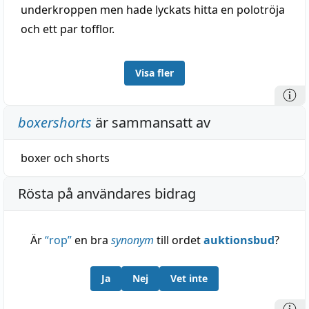
underkroppen men hade lyckats hitta en polotröja
och ett par tofflor.
Visa fler
boxershorts
är sammansatt av
boxer
och
shorts
Rösta på användares bidrag
Är
“
rop
”
en bra
synonym
till ordet
auktionsbud
?
Ja
Nej
Vet inte