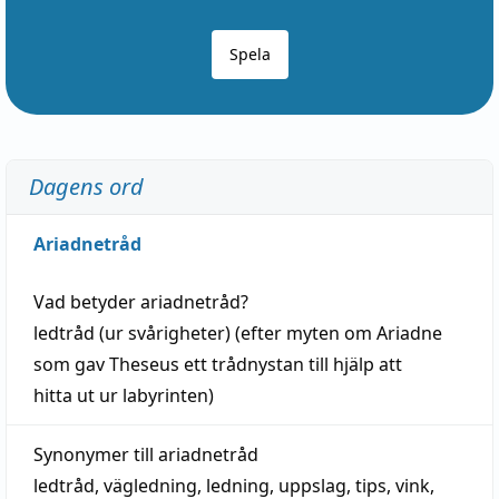
Spela
Dagens ord
Ariadnetråd
Vad betyder
ariadnetråd
?
ledtråd
(ur svårigheter) (efter myten om Ariadne
som gav Theseus ett trådnystan till
hjälp
att
hitta
ut ur labyrinten)
Synonymer till
ariadnetråd
ledtråd
,
vägledning
,
ledning
,
uppslag
,
tips
,
vink
,