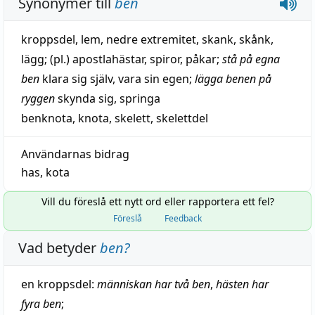
Synonymer till
ben
kroppsdel
,
lem
,
nedre extremitet
,
skank
,
skånk
,
lägg
; (pl.)
apostlahästar
,
spiror
,
påkar
;
stå på egna
ben
klara sig själv
,
vara sin egen
;
lägga benen på
ryggen
skynda sig
,
springa
benknota
,
knota
,
skelett
,
skelettdel
Användarnas bidrag
has
,
kota
Vill du föreslå ett nytt ord eller rapportera ett fel?
Föreslå
Feedback
Vad betyder
ben
?
en
kroppsdel
:
människan har två ben
,
hästen har
fyra ben
;