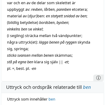
var och en av de delar som skelettet är
uppbyggt av:
revben
,
lårben
,
pannben
etcetera
;
material
av (djur)ben:
en
statyett
snidad av ben
;
(
bildlig
betydelse)
bordsben
,
byxben
;
vinkelns ben
se
vinkel
;
(i segling)
sträcka
mellan två vändpunkter;
några
uttryck
(et):
lägga benen på ryggen
skynda
sig,
springa
;
sticka
svansen mellan benen
skämmas
;
stå
på egna ben
klara
sig själv
||
-
et
;
pl. =, best. pl. -
en
Uttryck och ordspråk relaterade till
ben
Uttryck som innehåller
ben