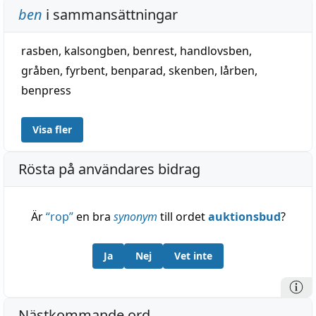
lår, lägg, skänk, skänkel o. sannolikt vad. — Taga
ben
i sammansättningar
eller lägga benen på nacken (eller ryggen), Gustaf
III (1783), motsvarande i danska, jämför franska
rasben
,
kalsongben
,
benrest
,
handlovsben
,
prendre les jambes à son cou
. — Om adjektiv på -
gråben
,
fyrbent
,
benparad
,
skenben
,
lårben
,
bent, t. ex. bredbent och dylikt, under hylt.
benpress
Visa fler
Rösta på användares bidrag
Är
“
rop
”
en bra
synonym
till ordet
auktionsbud
?
Ja
Nej
Vet inte
Nästkommande ord