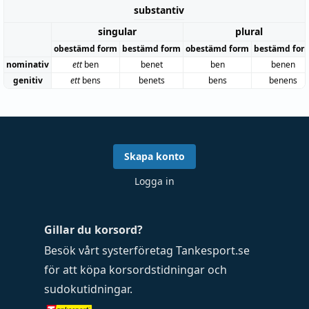
substantiv
singular
plural
obestämd form
bestämd form
obestämd form
bestämd for
nominativ
ett
ben
benet
ben
benen
genitiv
ett
bens
benets
bens
benens
Skapa konto
Logga in
Gillar du korsord?
Besök vårt systerföretag
Tankesport.se
för att köpa
korsordstidningar
och
sudokutidningar
.