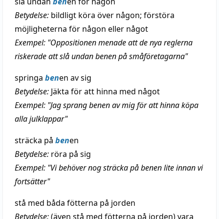
slå undan
ben
en för någon
Betydelse:
bildligt köra över någon; förstöra
möjligheterna för någon eller något
Exempel: "Oppositionen menade att de nya reglerna
riskerade att slå undan benen på småföretagarna"
springa
ben
en av sig
Betydelse:
Jäkta för att hinna med något
Exempel: "Jag sprang benen av mig för att hinna köpa
alla julklappar"
sträcka på
ben
en
Betydelse:
röra på sig
Exempel: "Vi behöver nog sträcka på benen lite innan vi
fortsätter"
stå med båda fötterna på jorden
Betydelse:
(även stå med fötterna på jorden) vara