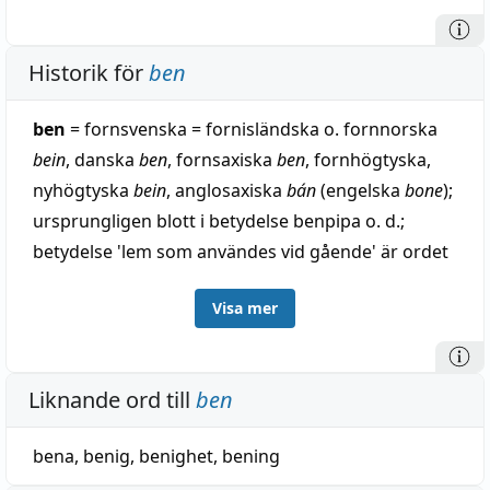
Historik för
ben
ben
= fornsvenska = fornisländska o. fornnorska
bein
, danska
ben
, fornsaxiska
ben
, fornhögtyska,
nyhögtyska
bein
, anglosaxiska
bán
(engelska
bone
);
ursprungligen blott i betydelse benpipa o. d.;
betydelse 'lem som användes vid gående' är ordet
främmande för västra Norden o. England. Av
Visa mer
omtvistad härledning; möjligen till ett adjektiv
motsvarande fornisländska o. fornnorska
beinn
,
rak (se bena, substantiv o. vb), i vilket fall ordet
Liknande ord till
ben
ursprungligen begagnats om de raka benpiporna i
de nedre extremiteterna. — Från en motsatt
bena
,
benig
,
benighet
,
bening
betydelse 'böjd' utgå kroppsdelsbeteckningarna