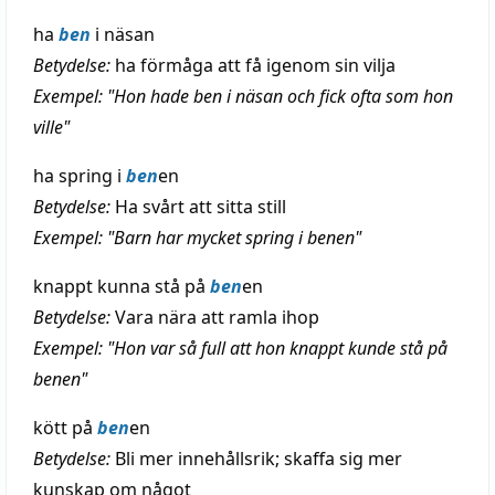
ha
ben
i näsan
Betydelse:
ha förmåga att få igenom sin vilja
Exempel: "Hon hade ben i näsan och fick ofta som hon
ville"
ha spring i
ben
en
Betydelse:
Ha svårt att sitta still
Exempel: "Barn har mycket spring i benen"
knappt kunna stå på
ben
en
Betydelse:
Vara nära att ramla ihop
Exempel: "Hon var så full att hon knappt kunde stå på
benen"
kött på
ben
en
Betydelse:
Bli mer innehållsrik; skaffa sig mer
kunskap om något