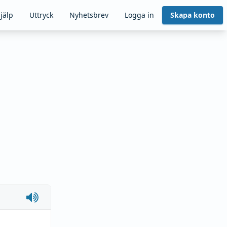
jälp
Uttryck
Nyhetsbrev
Logga in
Skapa konto