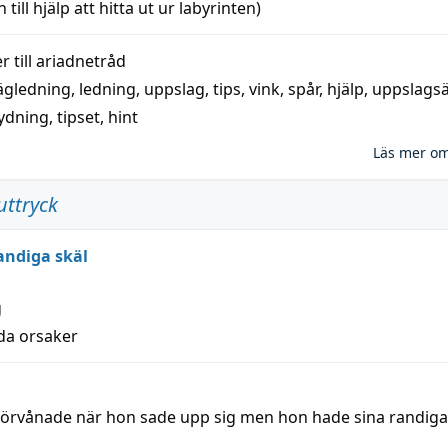
 till
hjälp
att
hitta
ut ur labyrinten)
 till
ariadnetråd
ägledning
,
ledning
,
uppslag
,
tips
,
vink
,
spår
,
hjälp
,
uppslags
ydning,
tipset
,
hint
Läs mer o
uttryck
andiga skäl
g
lda orsaker
 förvånade när hon sade upp sig men hon hade sina randiga