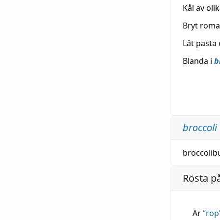
Kål av oli
Bryt rom
Låt pasta
Blanda i
b
broccoli
broccolib
Rösta p
Är
“
rop