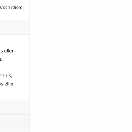
ck och idiom
s eller
n
.
nnis,
 eller