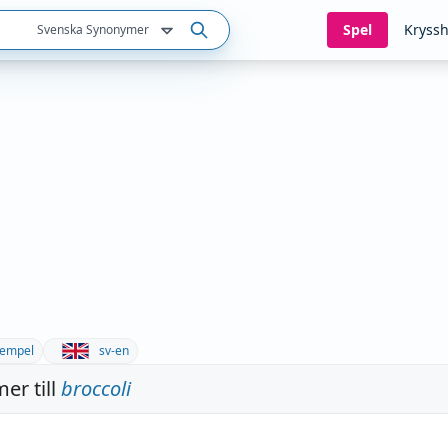
Spel
Kryssh
Svenska Synonymer
empel
sv-en
er till
broccoli