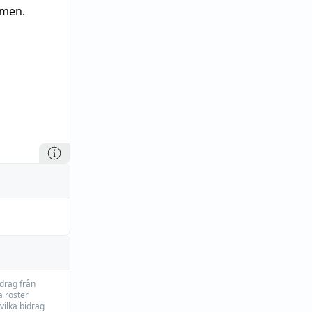
rmen.
idrag från
 röster
vilka bidrag