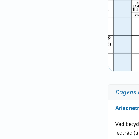
Dagens 
Ariadnet
Vad bety
ledtråd
(u