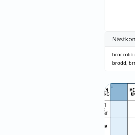
Nästko
broccolib
brodd
,
br