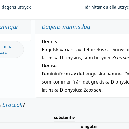
 dagens uttryck
Här hittar du alla uttry
kningar
Dagens namnsdag
Dennis
a mina
Engelsk variant av det grekiska Dionysio
kord
latinska Dionysius, som betyder
Zeus so
Denise
Femininform av det engelska namnet De
som kommer från det grekiska Dionysios
latinska Dionysius:
Zeus son
.
s
broccoli
?
substantiv
singular