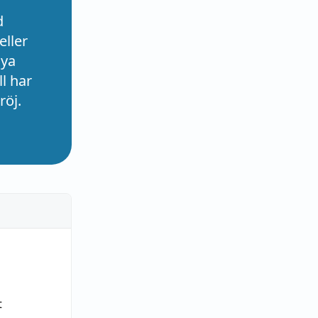
d
eller
nya
l har
röj.
t