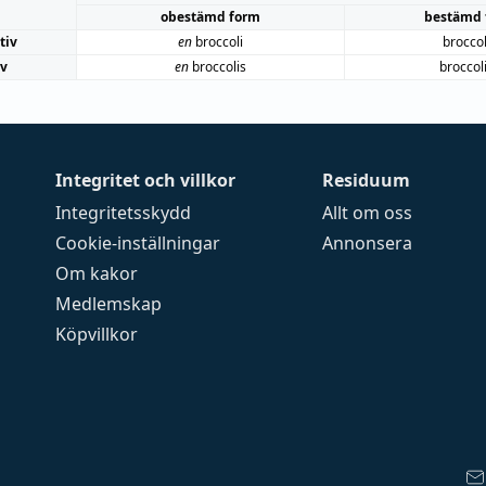
obestämd form
bestämd 
tiv
en
broccoli
broccol
iv
en
broccolis
broccol
Integritet och villkor
Residuum
Integritetsskydd
Allt om oss
Cookie-inställningar
Annonsera
Om kakor
Medlemskap
Köpvillkor