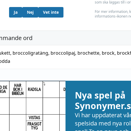
som ska läggas till i o
För mer information, k
Ja
Nej
Vet inte
informations-ikonen n
mmande ord
ukett
,
broccoligratäng
,
broccolipaj
,
brochette
,
brock
,
brock
odda
Nya spel på
Synonymer.s
Vi har uppdaterat vå
spelsida med nya rol