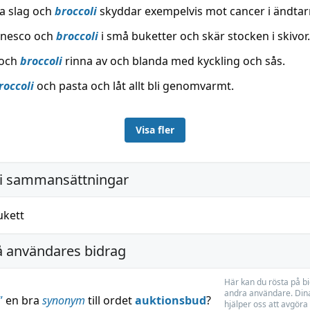
ka slag och
broccoli
skyddar exempelvis mot cancer i ändta
anesco och
broccoli
i små buketter och skär stocken i skivor.
 och
broccoli
rinna av och blanda med kyckling och sås.
roccoli
och pasta och låt allt bli genomvarmt.
Visa fler
i sammansättningar
ukett
å användares bidrag
Här kan du rösta på b
andra användare. Dina
”
en bra
synonym
till ordet
auktionsbud
?
hjälper oss att avgöra 