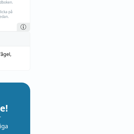
rdboken.
licka på
edan.
fågel
,
e!
r
iga