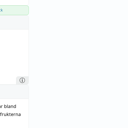
ck
r bland
tfrukterna