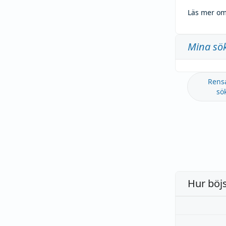
Läs mer om
Mina sö
Rens
sö
Hur böj