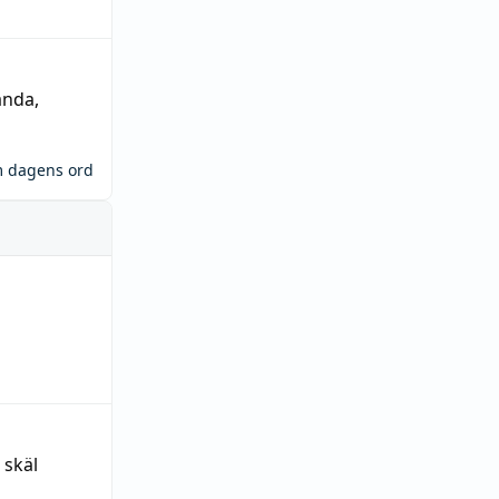
ända
,
m dagens ord
 skäl