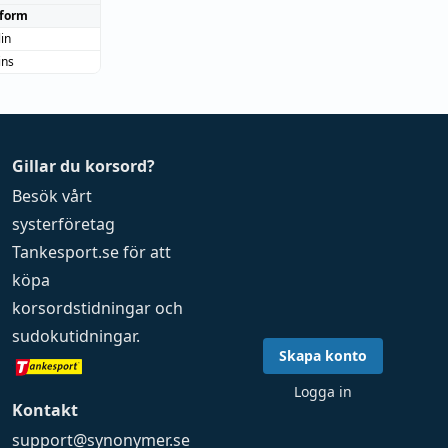
form
in
ins
Gillar du korsord?
Besök vårt
systerföretag
Tankesport.se
för att
köpa
korsordstidningar
och
sudokutidningar
.
Skapa konto
Logga in
Kontakt
support@synonymer.se