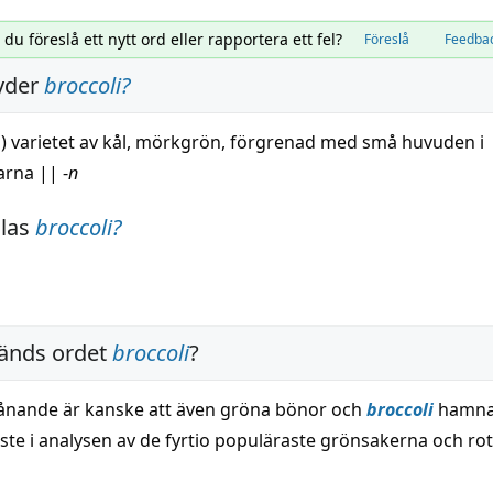
l du föreslå ett nytt ord eller rapportera ett fel?
Föreslå
Feedba
yder
broccoli
?
a)
varietet
av
kål
, mörkgrön, förgrenad med
små
huvuden i
arna
||
-
n
alas
broccoli
?
änds ordet
broccoli
?
ånande är kanske att även gröna bönor och
broccoli
hamna
aste i analysen av de fyrtio populäraste grönsakerna och ro