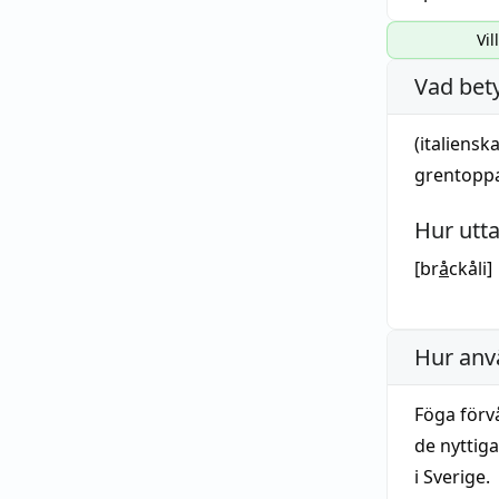
Vil
Vad bet
(italiensk
grentopp
Hur utt
[br
å
ckåli]
Hur anv
Föga förv
de nyttig
i Sverige.