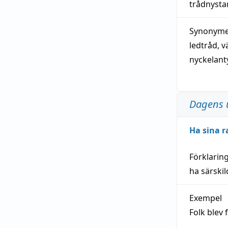
trådnystan
Synonymer
ledtråd
,
v
nyckelant
Dagens 
Ha sina r
Förklarin
ha särski
Exempel
Folk blev