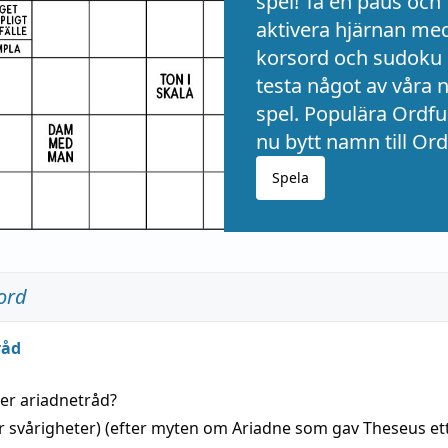
spel! Ta en paus och
aktivera hjärnan me
korsord och sudoku 
testa något av våra 
spel. Populära Ordful
nu bytt namn till Ord
Spela
ord
råd
der
ariadnetråd
?
r svårigheter) (efter myten om Ariadne som gav Theseus et