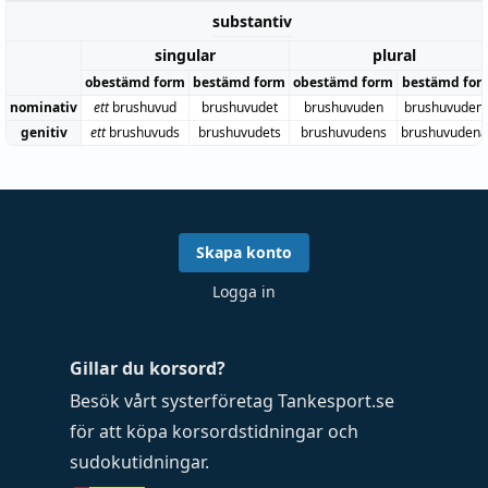
substantiv
singular
plural
obestämd form
bestämd form
obestämd form
bestämd for
nominativ
ett
brushuvud
brushuvudet
brushuvuden
brushuvuden
genitiv
ett
brushuvuds
brushuvudets
brushuvudens
brushuvudena
Skapa konto
Logga in
Gillar du korsord?
Besök vårt systerföretag
Tankesport.se
för att köpa
korsordstidningar
och
sudokutidningar
.