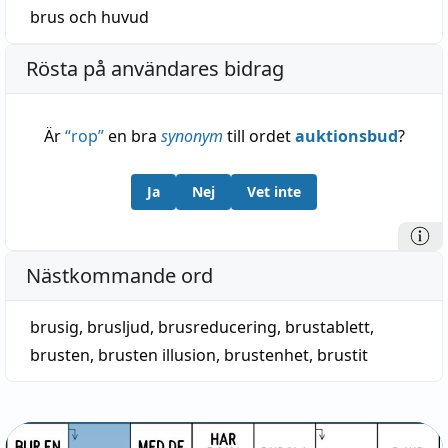
brus
och
huvud
Rösta på användares bidrag
Är
“
rop
”
en bra
synonym
till ordet
auktionsbud
?
Ja
Nej
Vet inte
Nästkommande ord
brusig
,
brusljud
,
brusreducering
,
brustablett
,
brusten
,
brusten illusion
,
brustenhet
,
brustit