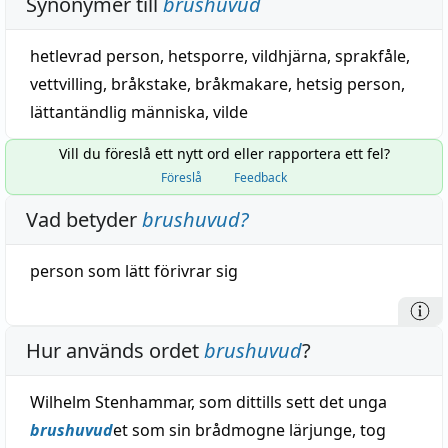
Synonymer till
brushuvud
hetlevrad person
,
hetsporre
,
vildhjärna
,
sprakfåle
,
vettvilling
,
bråkstake
,
bråkmakare
,
hetsig person
,
lättantändlig människa
,
vilde
Vill du föreslå ett nytt ord eller rapportera ett fel?
Föreslå
Feedback
Vad betyder
brushuvud
?
person som
lätt
förivrar sig
Hur används ordet
brushuvud
?
Wilhelm Stenhammar, som dittills sett det unga
brushuvud
et som sin brådmogne lärjunge, tog