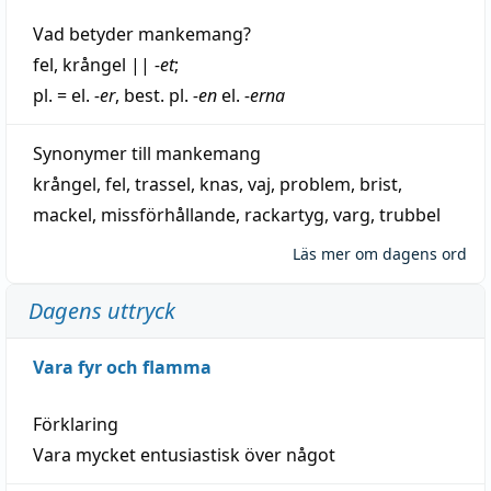
Vad betyder
mankemang
?
fel
,
krångel
||
-et
;
pl. = el.
-er
, best. pl.
-en
el.
-erna
Synonymer till
mankemang
krångel
,
fel
,
trassel
,
knas
,
vaj
,
problem
,
brist
,
mackel
,
missförhållande
,
rackartyg
,
varg
,
trubbel
Läs mer om dagens ord
Dagens uttryck
Vara fyr och flamma
Förklaring
Vara mycket entusiastisk över något