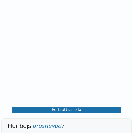
Fortsätt scrolla
Hur böjs
brushuvud
?