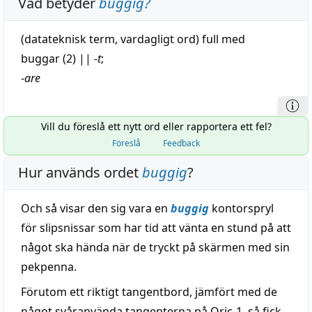
Vad betyder
buggig
?
(datateknisk
term
, vardagligt ord)
full
med
buggar (2)
||
-
t
;
-
are
Vill du föreslå ett nytt ord eller rapportera ett fel?
Föreslå
Feedback
Hur används ordet
buggig
?
Och så visar den sig vara en
buggig
kontorspryl
för slipsnissar som har tid att vänta en stund på att
något ska hända när de tryckt på skärmen med sin
pekpenna.
Förutom ett riktigt tangentbord, jämfört med de
något svåranvända tangenterna på Oric-1, så fick