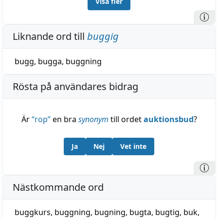
Visa fler
Liknande ord till
buggig
bugg
,
bugga
,
buggning
Rösta på användares bidrag
Är
“
rop
”
en bra
synonym
till ordet
auktionsbud
?
Ja
Nej
Vet inte
Nästkommande ord
buggkurs
,
buggning
,
bugning
,
bugta
,
bugtig
,
buk
,