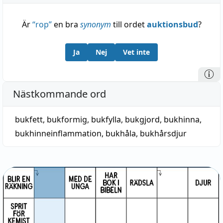
Är
“
rop
”
en bra
synonym
till ordet
auktionsbud
?
Ja
Nej
Vet inte
Nästkommande ord
bukfett
,
bukformig
,
bukfylla
,
bukgjord
,
bukhinna
,
bukhinneinflammation
,
bukhåla
,
bukhårsdjur