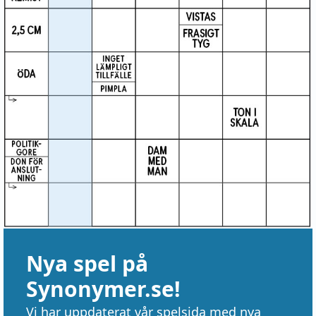
Nya spel på
Synonymer.se!
Vi har uppdaterat vår spelsida med nya