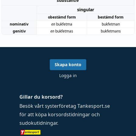
substantiv
singular
obestämd form
bestämd form
nominativ
en
bukfetma
bukfetman
genitiv
en
bukfetmas
bukfetmans
Skapa konto
Logga in
Gillar du korsord?
Besök vårt systerföretag
Tankesport.se
för att köpa
korsordstidningar
och
sudokutidningar
.