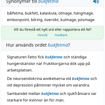
Synonymer till
bukfetma
bålfetma
,
bukfett
,
kalaskula
,
ölmage
,
hängmage
,
embonpoint
,
bilring
,
övervikt
,
kulmage
,
pösmage
Vill du föreslå ett nytt ord eller rapportera ett fel?
Föreslå
Feedback
Hur används ordet
bukfetma
?
Signaturen Fetto fick
bukfetma
och ständiga
hungerskänslor när fruktkorgarna dök upp på
arbetsplatsen.
De neuroendokrina avvikelserna vid
bukfetma
och
vid depression påminner mycket om varandra.
Sambandet mellan
bukfetma
och sjukfrånvaro var
starkare för kvinnor än för män.