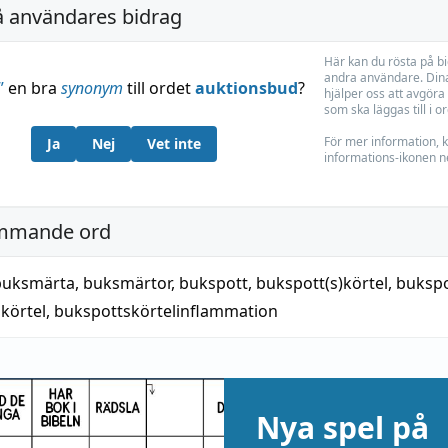
å användares bidrag
Här kan du rösta på b
andra användare. Dina
”
en bra
synonym
till ordet
auktionsbud
?
hjälper oss att avgöra 
som ska läggas till i o
För mer information, k
Ja
Nej
Vet inte
informations-ikonen n
mmande ord
buksmärta
,
buksmärtor
,
bukspott
,
bukspott(s)körtel
,
bukspo
körtel
,
bukspottskörtelinflammation
Nya spel på