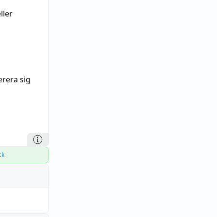
ller
erera sig
ck