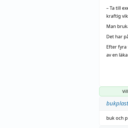
– Ta till 
kraftig v
Man brukar
Det har p
Efter fyra
av en läka
Vil
bukplast
buk
och
p