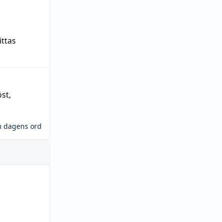
ittas
öst
,
m dagens ord