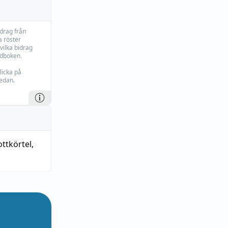
idrag från
 röster
vilka bidrag
rdboken.
licka på
edan.
ttkörtel
,