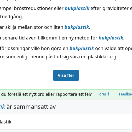
exempel bröstreduktioner eller
bukplastik
efter graviditeter e
iktnedgång.
 skilja mellan stor och liten
bukplastik
.
å senare tid även tillkommit en ny metod för
bukplastik
.
 förlossningar ville hon göra en
bukplastik
och valde att op
re som enligt henne påstod sig vara en plastikkirurg.
Visa fler
l du föreslå ett nytt ord eller rapportera ett fel?
Föreslå
Feedba
ik
är sammansatt av
lastik