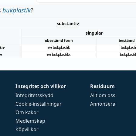
s
bukplastik
?
substantiv
singular
obestämd form
bestämd 
tiv
en
bukplastik
bukplast
iv
en
bukplastiks
bukplasti
Integritet och villkor
Residuum
Integritetsskydd
Allt om oss
Cookie-inställningar
Annonsera
Om kakor
Medlemskap
Köpvillkor