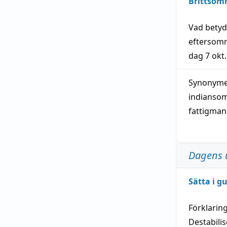
Brittsom
Vad bety
eftersom
dag
7 okt.
Synonymer
indianso
fattigma
Dagens 
Sätta i g
Förklarin
Destabilis