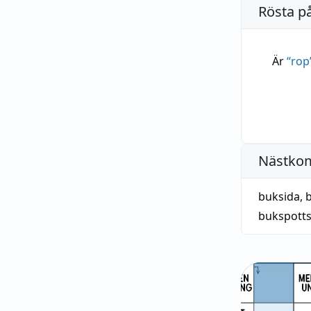
Rösta p
Är
“
rop
Nästko
buksida
,
bukspotts