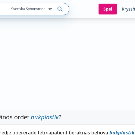
Spel
Kryssh
Svenska Synonymer
änds ordet
bukplastik
?
tredje opererade fetmapatient beräknas behöva
bukplastik