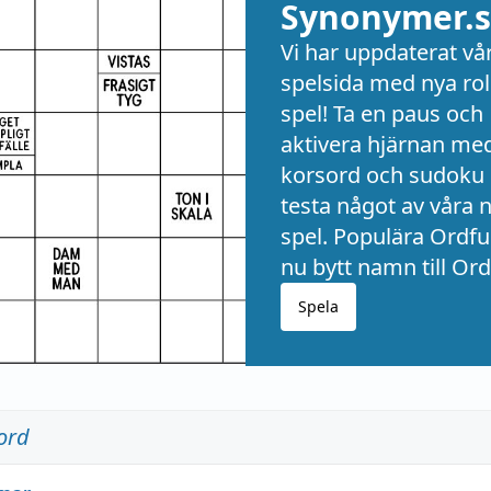
Synonymer.s
Vi har uppdaterat vå
spelsida med nya rol
spel! Ta en paus och
aktivera hjärnan me
korsord och sudoku 
testa något av våra 
spel. Populära Ordful
nu bytt namn till Ord
Spela
ord