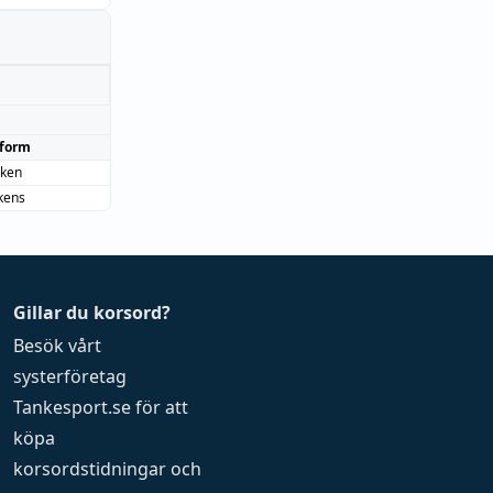
form
iken
kens
Gillar du korsord?
Besök vårt
systerföretag
Tankesport.se
för att
köpa
korsordstidningar
och