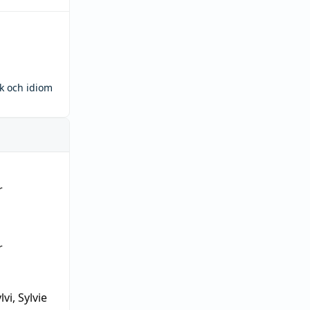
ck och idiom
r
r
lvi, Sylvie