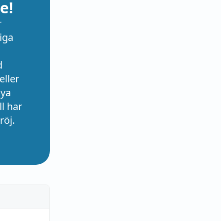
e!
r
iga
d
eller
nya
l har
röj.