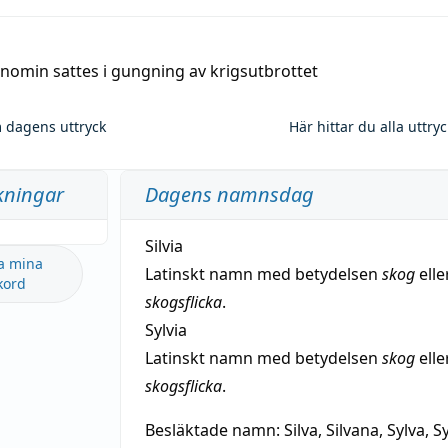
nomin sattes i gungning av krigsutbrottet
 dagens uttryck
Här hittar du alla uttry
kningar
Dagens namnsdag
Silvia
a mina
Latinskt namn med betydelsen
skog
elle
kord
skogsflicka
.
Sylvia
Latinskt namn med betydelsen
skog
elle
skogsflicka
.
Besläktade namn:
Silva, Silvana, Sylva, Sy