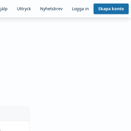
jälp
Uttryck
Nyhetsbrev
Logga in
Skapa konto
.