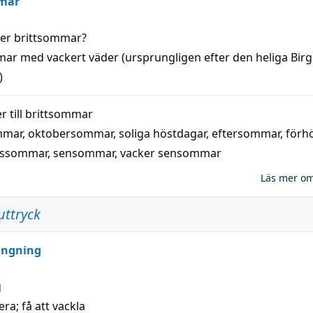
mar
der
brittsommar
?
mar
med
vackert
väder
(
ursprungligen
efter den heliga Birg
)
 till
brittsommar
mmar
,
oktobersommar
,
soliga höstdagar
,
eftersommar
,
förh
nssommar
,
sensommar
,
vacker sensommar
Läs mer o
uttryck
ungning
g
era; få att vackla