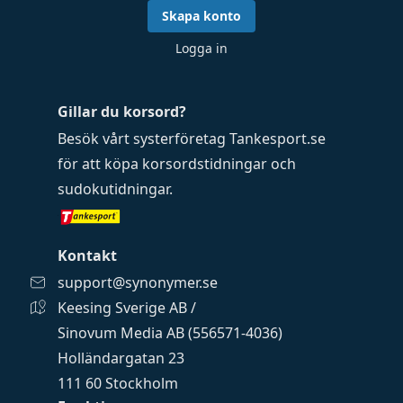
Skapa konto
Logga in
Gillar du korsord?
Besök vårt systerföretag
Tankesport.se
för att köpa
korsordstidningar
och
sudokutidningar
.
Kontakt
support@synonymer.se
Keesing Sverige AB /
Sinovum Media AB (556571-4036)
Holländargatan 23
111 60 Stockholm