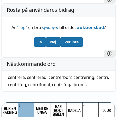
Rösta på användares bidrag
Är
“
rop
”
en bra
synonym
till ordet
auktionsbud
?
Ja
Nej
Vet inte
Nästkommande ord
centrera
,
centrerad
,
centrerborr
,
centrering
,
centri
,
centrifug
,
centrifugal
,
centrifugalbroms