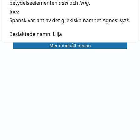
betydelseelementen
ädel
och
ivrig
.
Inez
Spansk variant av det grekiska namnet Agnes:
kysk
.
Besläktade namn:
Lilja
Mer innehåll nedan