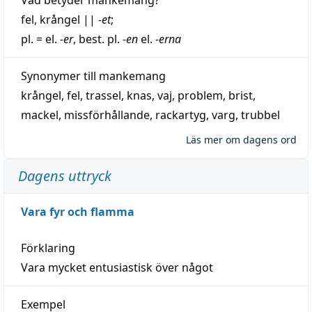
fel
,
krångel
||
-et
;
pl. = el.
-er
, best. pl.
-en
el.
-erna
Synonymer till
mankemang
krångel
,
fel
,
trassel
,
knas
,
vaj
,
problem
,
brist
,
mackel
,
missförhållande
,
rackartyg
,
varg
,
trubbel
Läs mer om dagens ord
Dagens uttryck
Vara fyr och flamma
Förklaring
Vara mycket entusiastisk över något
Exempel