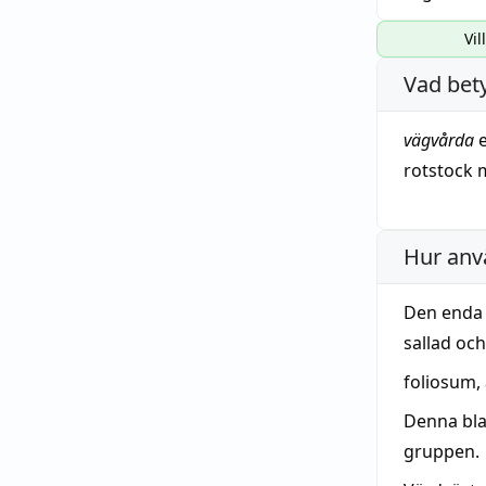
Vil
Vad bet
vägvårda
rotstock
Hur anv
Den enda 
sallad oc
foliosum,
Denna bla
gruppen.