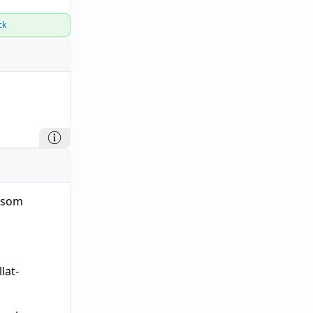
ck
s som
lat-