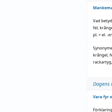
Mankem
Vad bety
fel
,
krång
pl. = el.
-er
Synonymer
krångel
,
f
rackartyg
Dagens 
Vara fyr
Förklarin