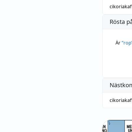
cikoriakaf
Rösta p
Är
“
rop
Nästko
cikoriakaf