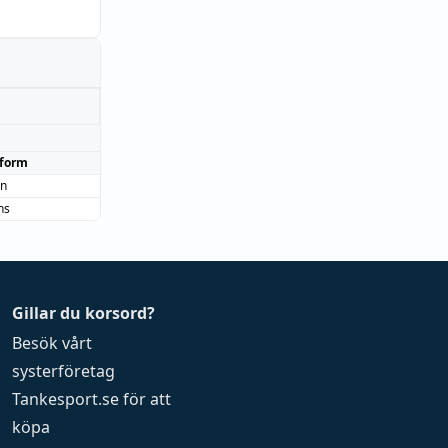
form
an
ns
Gillar du korsord?
Besök vårt
systerföretag
Tankesport.se
för att
köpa