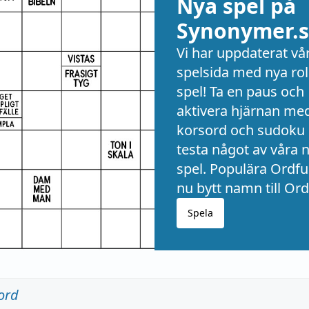
Nya spel på
Synonymer.s
Vi har uppdaterat vå
spelsida med nya rol
spel! Ta en paus och
aktivera hjärnan me
korsord och sudoku 
testa något av våra 
spel. Populära Ordful
nu bytt namn till Ord
Spela
ord