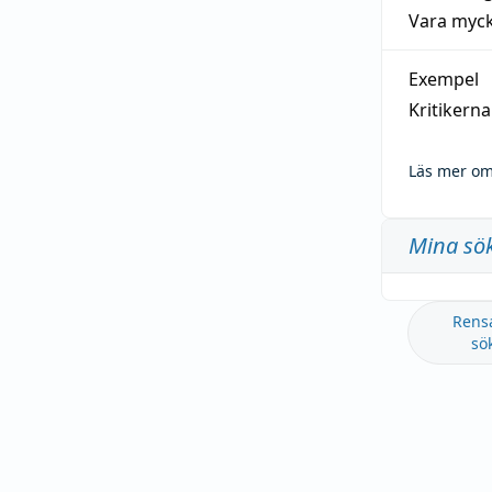
Vara myck
Exempel
Kritikern
Läs mer om
Mina sö
Rens
sö