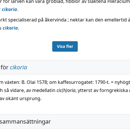
r för larven kan vara groblad, fibblor av släktena Hieraciu
r
cikoria
.
rkt specialiserad på åkervinda ; nektar kan den emellertid 
s
cikoria
.
Visa fler
 för
cikoria
om växten: B. Olai 1578; om kaffesurrogatet: 1790-t. = nyhög
h så vidare, av medellatin
cic(h)oria
, ytterst av forngrekiska
 av okänt ursprung.
 sammansättningar