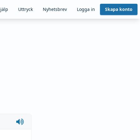
jälp
Uttryck
Nyhetsbrev
Logga in
Skapa konto