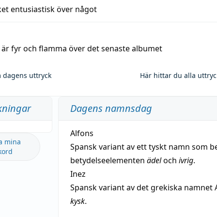
et entusiastisk över något
a är fyr och flamma över det senaste albumet
 dagens uttryck
Här hittar du alla uttry
kningar
Dagens namnsdag
Alfons
a mina
Spansk variant av ett tyskt namn som b
kord
betydelseelementen
ädel
och
ivrig
.
Inez
Spansk variant av det grekiska namnet 
kysk
.