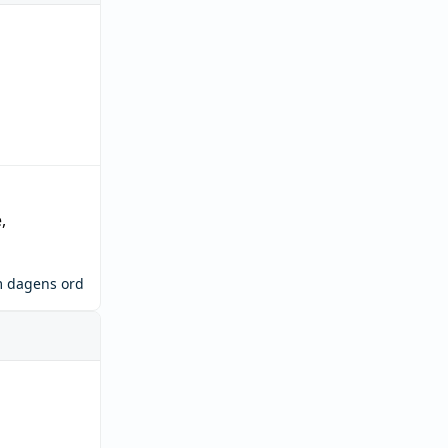
e
,
m dagens ord