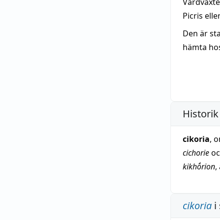
Värdväxte
Picris elle
Den är sta
hämta ho
Historik
cikoria
, 
cichorie
oc
kikhṓrion
,
cikoria
i