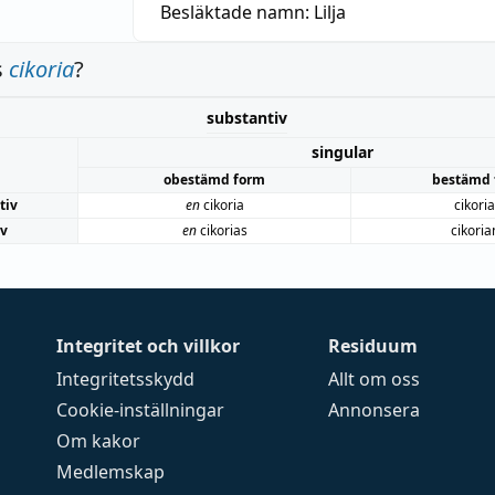
Besläktade namn:
Lilja
s
cikoria
?
substantiv
singular
obestämd form
bestämd 
tiv
en
cikoria
cikori
iv
en
cikorias
cikoria
Integritet och villkor
Residuum
Integritetsskydd
Allt om oss
Cookie-inställningar
Annonsera
Om kakor
Medlemskap