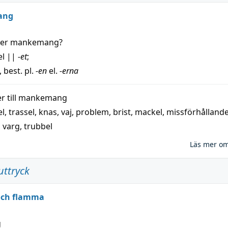
ang
der
mankemang
?
el
||
-et
;
, best. pl.
-en
el.
-erna
 till
mankemang
el
,
trassel
,
knas
,
vaj
,
problem
,
brist
,
mackel
,
missförhålland
,
varg
,
trubbel
Läs mer o
uttryck
 och flamma
g