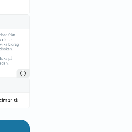
idrag från
 röster
vilka bidrag
rdboken.
licka på
edan.
cimbrisk