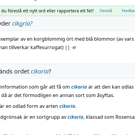
l du föreslå ett nytt ord eller rapportera ett fel?
Föreslå
Feedba
yder
cik
o
ria
?
exemplar
av en
korgblommig
ört
med
blå
blommor
(av vars
man
tillverkar
kaffesurrogat)
||
-
n
änds ordet
cikoria
?
information som går att få om
cikoria
är att den kan odla
h då är det förmodligen en annan sort som åsyftas.
 är en odlad form av arten
cikoria
.
dgrönsak är en sortgrupp av
cikoria
, klassad som Rosensal