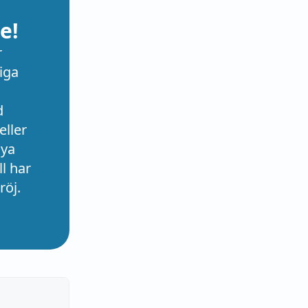
e!
r
iga
d
eller
nya
l har
röj.