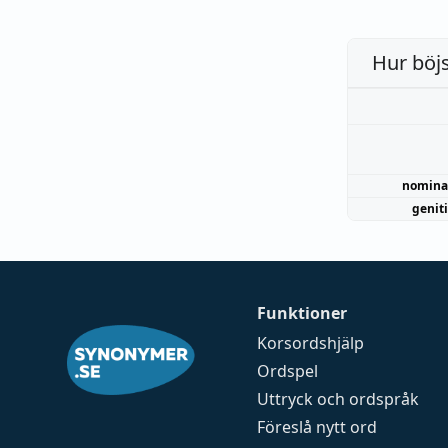
Hur böj
nomina
genit
Funktioner
Korsordshjälp
Ordspel
Uttryck och ordspråk
Föreslå nytt ord