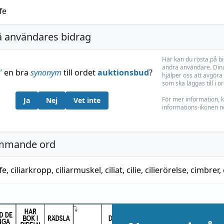
fe
å användares bidrag
Här kan du rösta på b
andra användare. Dina
”
en bra
synonym
till ordet
auktionsbud
?
hjälper oss att avgöra 
som ska läggas till i o
För mer information, k
Ja
Nej
Vet inte
informations-ikonen n
mmande ord
fe
,
ciliarkropp
,
ciliarmuskel
,
ciliat
,
cilie
,
cilierörelse
,
cimbrer
,