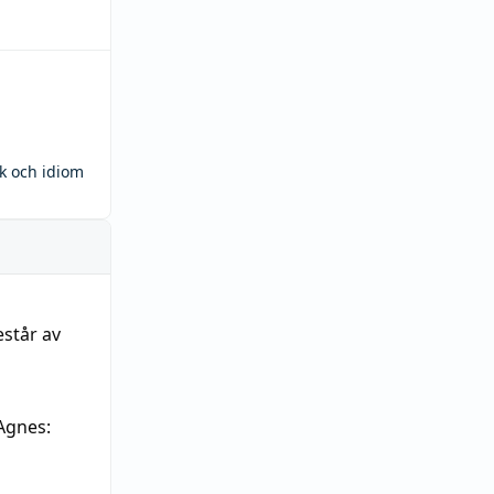
ck och idiom
estår av
Agnes: