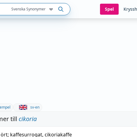
Spel
Kryssh
Svenska Synonymer
empel
sv-en
er till
cikoria
,
ört
;
kaffesurrogat
,
cikoriakaffe