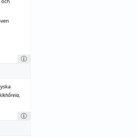
m och
även
tyska
kikhṓreia,