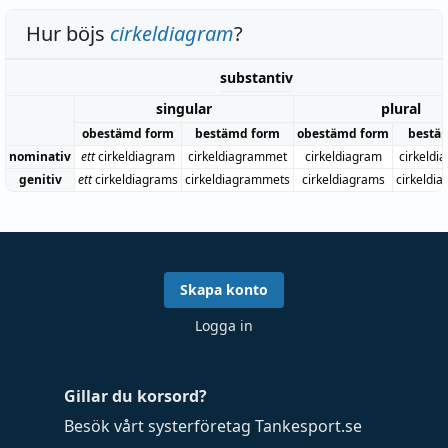
Hur böjs
cirkeldiagram
?
substantiv
singular
plural
obestämd form
bestämd form
obestämd form
bestä
nominativ
ett
cirkeldiagram
cirkeldiagrammet
cirkeldiagram
cirkeld
genitiv
ett
cirkeldiagrams
cirkeldiagrammets
cirkeldiagrams
cirkeldi
Skapa konto
Logga in
Gillar du korsord?
Besök vårt systerföretag
Tankesport.se