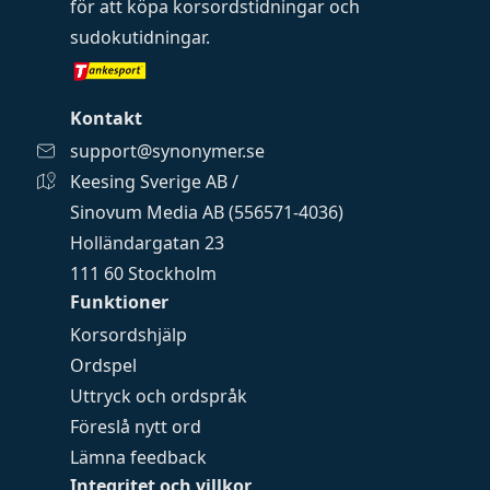
för att köpa
korsordstidningar
och
sudokutidningar
.
Kontakt
support@synonymer.se
Keesing Sverige AB /
Sinovum Media AB (556571-4036)
Holländargatan 23
111 60 Stockholm
Funktioner
Korsordshjälp
Ordspel
Uttryck och ordspråk
Föreslå nytt ord
Lämna feedback
Integritet och villkor