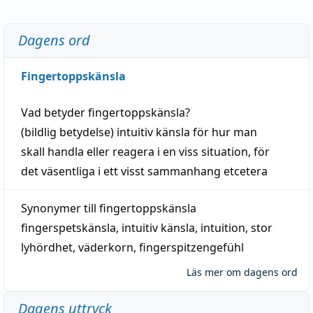
Dagens ord
Fingertoppskänsla
Vad betyder
fingertoppskänsla
?
(
bildlig
betydelse)
intuitiv
känsla
för hur man
skall
handla
eller
reagera
i en viss
situation
, för
det väsentliga i ett visst
sammanhang
etcetera
Synonymer till
fingertoppskänsla
fingerspetskänsla
,
intuitiv känsla
,
intuition
,
stor
lyhördhet
,
väderkorn
,
fingerspitzengefühl
Läs mer om dagens ord
Dagens uttryck