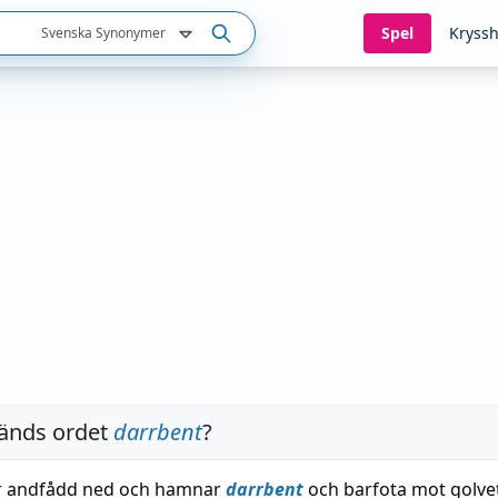
Spel
Kryssh
Svenska Synonymer
änds ordet
darrbent
?
r andfådd ned och hamnar
darrbent
och barfota mot golve