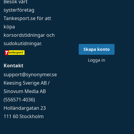
Besök vårt
systerföretag
Tankesport.se
för att
köpa
korsordstidningar
och
sudokutidningar
.
Skapa konto
Logga in
Kontakt
support@synonymer.se
Keesing Sverige AB /
Sinovum Media AB
(556571-4036)
Holländargatan 23
111 60 Stockholm