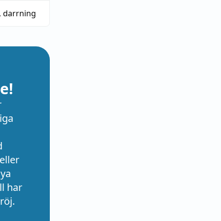
,
darrning
e!
r
iga
d
eller
nya
l har
röj.