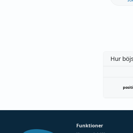
Hur böj
posit
Funktioner