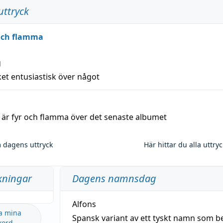
uttryck
 och flamma
g
et entusiastisk över något
a är fyr och flamma över det senaste albumet
 dagens uttryck
Här hittar du alla uttry
kningar
Dagens namnsdag
Alfons
a mina
Spansk variant av ett tyskt namn som b
kord