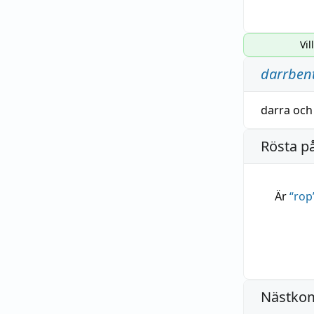
Vil
darrben
darra
oc
Rösta p
Är
“
rop
Nästko