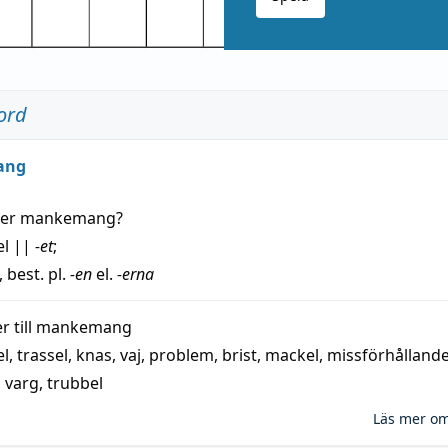
ord
ang
der
mankemang
?
el
||
-et
;
, best. pl.
-en
el.
-erna
 till
mankemang
el
,
trassel
,
knas
,
vaj
,
problem
,
brist
,
mackel
,
missförhålland
,
varg
,
trubbel
Läs mer o