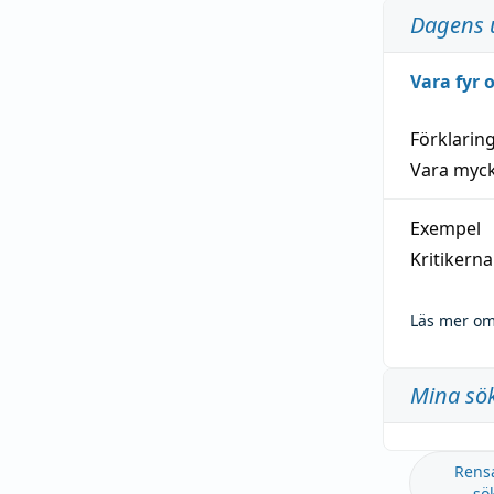
Dagens 
Vara fyr
Förklarin
Vara myck
Exempel
Kritikern
Läs mer om
Mina sö
Rens
sö