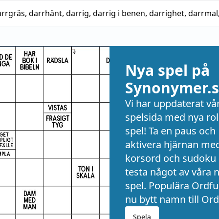
arrgräs
,
darrhänt
,
darrig
,
darrig i benen
,
darrighet
,
darrmal
Nya spel på
Synonymer.s
Vi har uppdaterat vå
spelsida med nya rol
spel! Ta en paus och
aktivera hjärnan me
korsord och sudoku 
testa något av våra 
spel. Populära Ordful
nu bytt namn till Ord
Spela