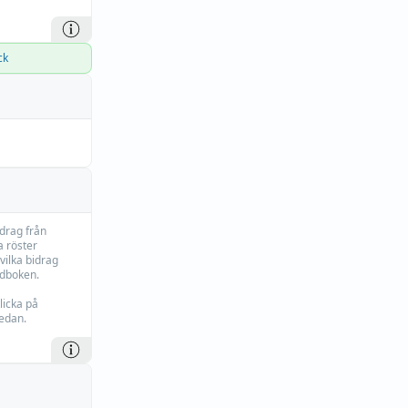
ck
idrag från
 röster
vilka bidrag
rdboken.
licka på
edan.