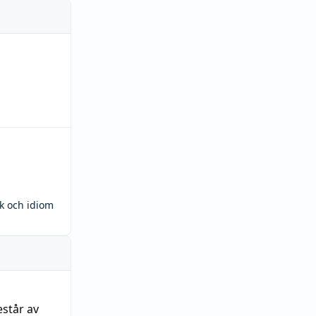
ck och idiom
estår av