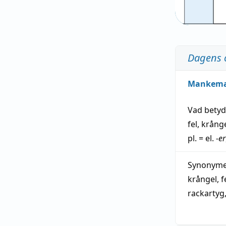
Dagens 
Mankem
Vad bety
fel
,
krång
pl. = el.
-er
Synonymer
krångel
,
f
rackartyg