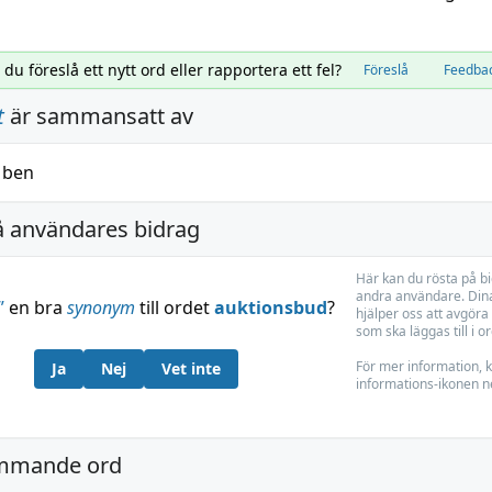
l du föreslå ett nytt ord eller rapportera ett fel?
Föreslå
Feedba
t
är sammansatt av
h
ben
å användares bidrag
Här kan du rösta på b
andra användare. Dina
”
en bra
synonym
till ordet
auktionsbud
?
hjälper oss att avgöra 
som ska läggas till i o
För mer information, k
Ja
Nej
Vet inte
informations-ikonen n
mmande ord