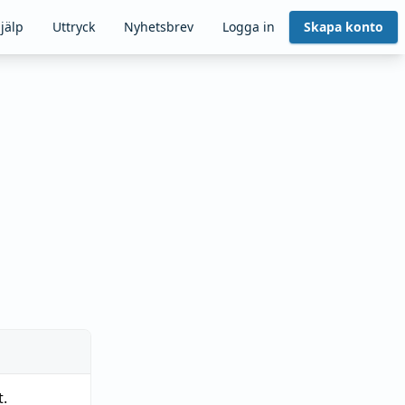
jälp
Uttryck
Nyhetsbrev
Logga in
Skapa konto
t.