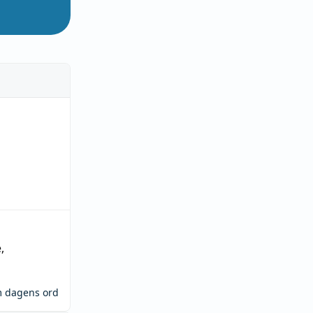
e
,
m dagens ord