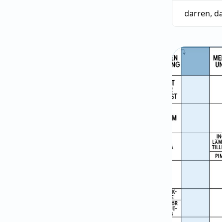
darren
,
d