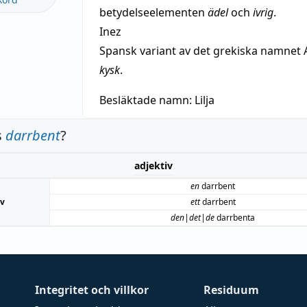
betydelseelementen
ädel
och
ivrig
.
Inez
Spansk variant av det grekiska namnet 
kysk
.
Besläktade namn:
Lilja
s
darrbent
?
adjektiv
en
darrbent
iv
ett
darrbent
den|det|de
darrbenta
Integritet och villkor
Residuum