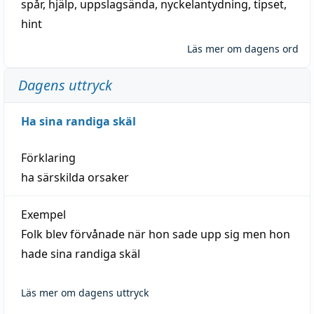
spår
,
hjälp
,
uppslagsända
, nyckelantydning,
tipset
,
hint
Läs mer om dagens ord
Dagens uttryck
Ha sina randiga skäl
Förklaring
ha särskilda orsaker
Exempel
Folk blev förvånade när hon sade upp sig men hon
hade sina randiga skäl
Läs mer om dagens uttryck