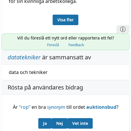
för sin kvinnliga arbetskollega.
Visa fler
Vill du föreslå ett nytt ord eller rapportera ett fel?
Föreslå
Feedback
datatekniker
är sammansatt av
data
och
tekniker
Rösta på användares bidrag
Är
“
rop
”
en bra
synonym
till ordet
auktionsbud
?
Ja
Nej
Vet inte