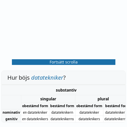
Fortsätt scrolla
Hur böjs
datatekniker
?
substantiv
singular
plural
obestämd form
bestämd form
obestämd form
bestämd fo
nominativ
en
datatekniker
datateknikern
datatekniker
datatekniker
genitiv
en
datateknikers
datateknikerns
datateknikers
datateknikern