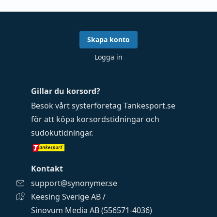
Skapa konto
Logga in
Gillar du korsord?
Besök vårt systerföretag
Tankesport.se
för att köpa
korsordstidningar
och
sudokutidningar
.
Kontakt
support@synonymer.se
Keesing Sverige AB /
Sinovum Media AB (556571-4036)