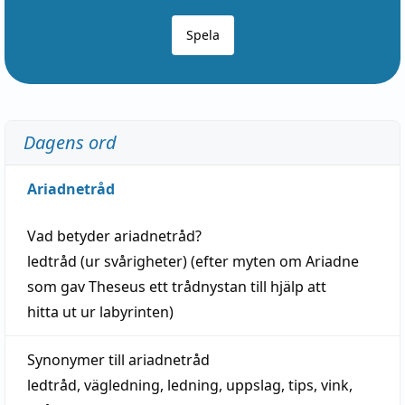
Spela
Dagens ord
Ariadnetråd
Vad betyder
ariadnetråd
?
ledtråd
(ur svårigheter) (efter myten om Ariadne
som gav Theseus ett trådnystan till
hjälp
att
hitta
ut ur labyrinten)
Synonymer till
ariadnetråd
ledtråd
,
vägledning
,
ledning
,
uppslag
,
tips
,
vink
,