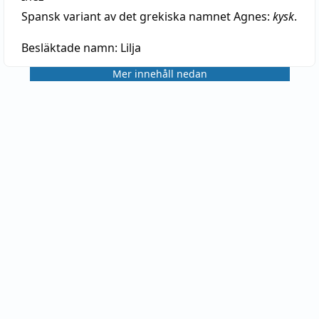
Spansk variant av det grekiska namnet Agnes:
kysk
.
Besläktade namn:
Lilja
Mer innehåll nedan