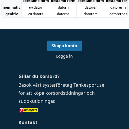
obestämd form
bestämd form
obestämd form
bestämd for
nominativ
en
dator
datorn
datorer
datorerna
genitiv
en
dators
datorns
datorers
datorernas
Skapa konto
Logga in
Gillar du korsord?
Besök vårt systerföretag
Tankesport.se
för att köpa
korsordstidningar
och
sudokutidningar
.
Kontakt