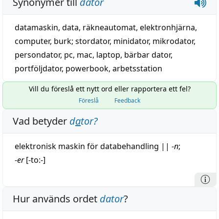
Synonymer till
dator
datamaskin
,
data
, räkneautomat,
elektronhjärna
,
computer
,
burk
;
stordator
,
minidator
,
mikrodator
,
persondator
,
pc
,
mac
,
laptop
,
bärbar dator
,
portföljdator
, powerbook,
arbetsstation
Vill du föreslå ett nytt ord eller rapportera ett fel?
Föreslå
Feedback
Vad betyder
d
a
tor
?
elektronisk
maskin
för
databehandling
||
-
n
;
-
er
[-to:-]
Hur används ordet
dator
?