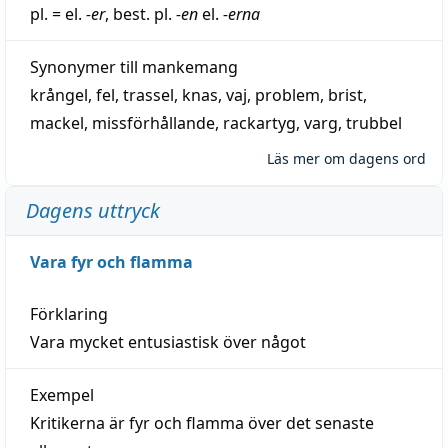
pl. = el.
-er
, best. pl.
-en
el.
-erna
Synonymer till
mankemang
krångel
,
fel
,
trassel
,
knas
,
vaj
,
problem
,
brist
,
mackel
,
missförhållande
,
rackartyg
,
varg
,
trubbel
Läs mer om dagens ord
Dagens uttryck
Vara fyr och flamma
Förklaring
Vara mycket entusiastisk över något
Exempel
Kritikerna är fyr och flamma över det senaste