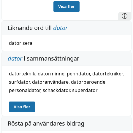
Visa fler
Liknande ord till
dator
datorisera
dator
i sammansättningar
datorteknik
,
datorminne
,
penndator
,
datortekniker
,
surfdator
,
datoranvändare
,
datorberoende
,
personaldator
,
schackdator
,
superdator
Visa fler
Rösta på användares bidrag