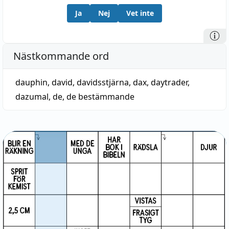
Ja
Nej
Vet inte
Nästkommande ord
dauphin
,
david
,
davidsstjärna
,
dax
,
daytrader
,
dazumal
,
de
,
de bestämmande