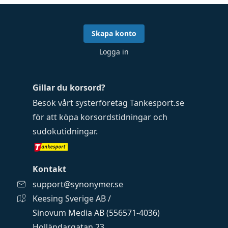
Skapa konto
Logga in
Gillar du korsord?
Besök vårt systerföretag
Tankesport.se
för att köpa
korsordstidningar
och
sudokutidningar
.
Kontakt
support@synonymer.se
Keesing Sverige AB /
Sinovum Media AB (556571-4036)
Holländargatan 23