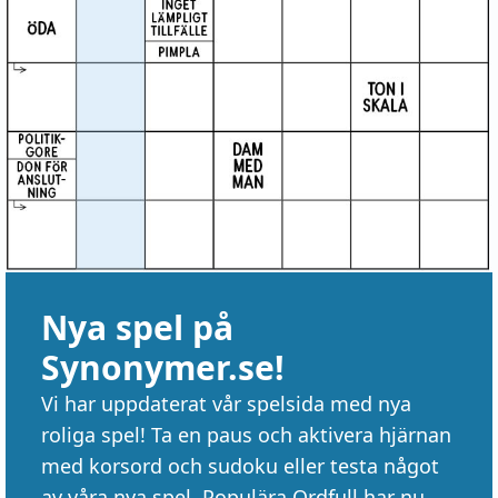
Nya spel på
Synonymer.se!
Vi har uppdaterat vår spelsida med nya
roliga spel! Ta en paus och aktivera hjärnan
med korsord och sudoku eller testa något
av våra nya spel. Populära Ordfull har nu