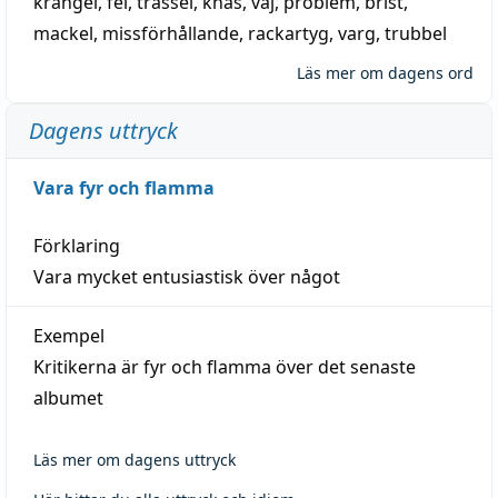
krångel
,
fel
,
trassel
,
knas
,
vaj
,
problem
,
brist
,
mackel
,
missförhållande
,
rackartyg
,
varg
,
trubbel
Läs mer om dagens ord
Dagens uttryck
Vara fyr och flamma
Förklaring
Vara mycket entusiastisk över något
Exempel
Kritikerna är fyr och flamma över det senaste
albumet
Läs mer om dagens uttryck