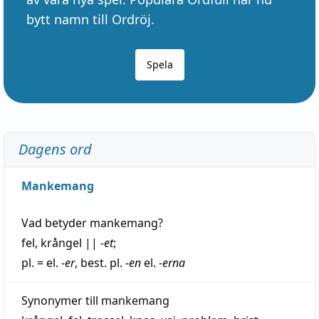
bytt namn till Ordröj.
Spela
Dagens ord
Mankemang
Vad betyder
mankemang
?
fel
,
krångel
||
-et
;
pl. = el.
-er
, best. pl.
-en
el.
-erna
Synonymer till
mankemang