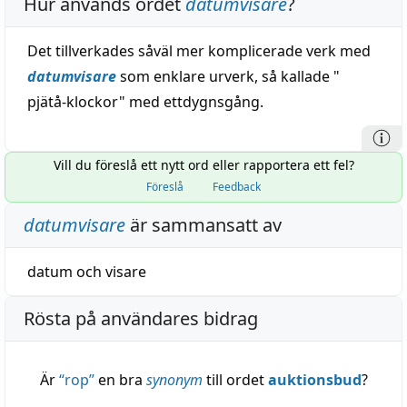
Hur används ordet
datumvisare
?
Det tillverkades såväl mer komplicerade verk med
datumvisare
som enklare urverk, så kallade "
pjätå-klockor" med ettdygnsgång.
Vill du föreslå ett nytt ord eller rapportera ett fel?
Föreslå
Feedback
datumvisare
är sammansatt av
datum
och
visare
Rösta på användares bidrag
Är
“
rop
”
en bra
synonym
till ordet
auktionsbud
?