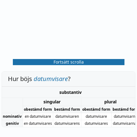
Fortsätt scrolla
Hur böjs
datumvisare
?
substantiv
singular
plural
obestämd form
bestämd form
obestämd form
bestämd for
nominativ
en
datumvisare
datumvisaren
datumvisare
datumvisarn
genitiv
en
datumvisares
datumvisarens
datumvisares
datumvisarna