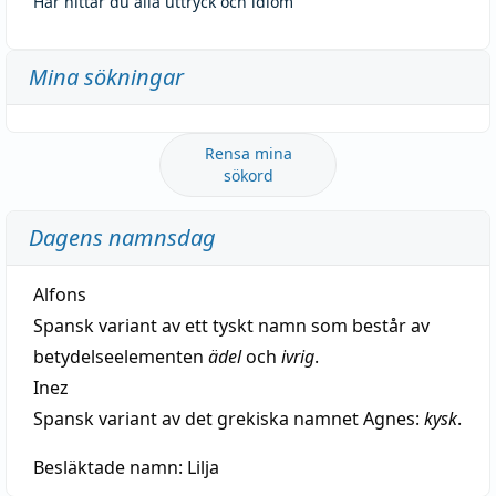
Här hittar du alla uttryck och idiom
Mina sökningar
Rensa mina
sökord
Dagens namnsdag
Alfons
Spansk variant av ett tyskt namn som består av
betydelseelementen
ädel
och
ivrig
.
Inez
Spansk variant av det grekiska namnet Agnes:
kysk
.
Besläktade namn:
Lilja